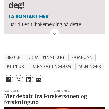
deg!
TA KONTAKT HER
Har du en tilbakemelding på dette
debattinnlegget. Eller spørsmål, ros eller
kritikk til Forskersonen/forskning.no? Eller
tips om en viktig debatt?
SKOLE
DEBATTINNLEGG
SAMFUNN
KULTUR
BARN OG UNGDOM
MENINGER
ANNONSE
Mer debatt fra Forskersonen og
forskning.no