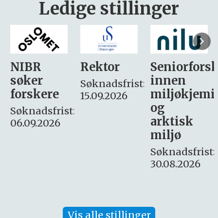
Ledige stillinger
Rektor
Seniorforsker
Forskning.
innen
søker
Søknadsfrist:
miljøkjemi
nyhetsjour
15.09.2026
og
– fast
:
arktisk
Søknadsfrist:
miljø
16. august.
Søknadsfrist:
30.08.2026
Vis alle stillinger