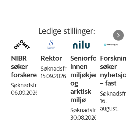
Ledige stillinger:
Rektor
Seniorforsker
Forskning.no
PhD
innen
søker
Fellowshi
-
Søknadsfrist:
ere
miljøkjemi
nyhetsjournalist
in
15.09.2026
og
– fast
Communic
frist:
arktisk
and
2026
Søknadsfrist:
miljø
Leadershi
16.
august.
Søknadsfrist:
Deadline:
30.08.2026
15.08.2026
S
1