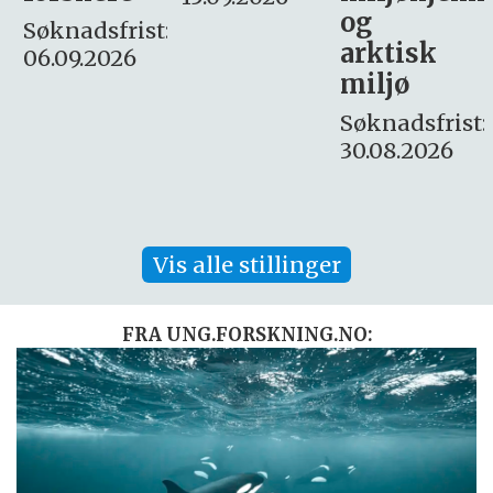
og
– fast
:
arktisk
Søknadsfrist:
miljø
16. august.
Søknadsfrist:
30.08.2026
Vis alle stillinger
FRA UNG.FORSKNING.NO: