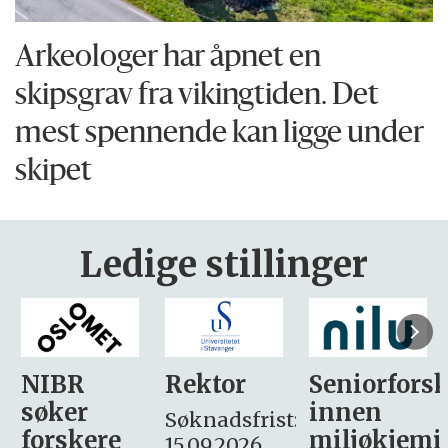
Arkeologer har åpnet en
skipsgrav fra vikingtiden. Det
mest spennende kan ligge under
skipet
Ledige stillinger
Rektor
Seniorforsker
Forskning.
innen
søker
Søknadsfrist:
miljøkjemi
nyhetsjour
15.09.2026