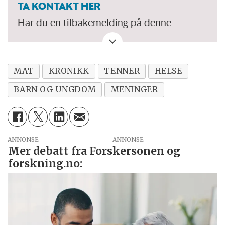
TA KONTAKT HER
Har du en tilbakemelding på denne
kronikken. Eller spørsmål, ros eller kritikk
til Forskersonen/forskning.no? Eller tips om
en viktig debatt?
MAT
KRONIKK
TENNER
HELSE
BARN OG UNGDOM
MENINGER
ANNONSE
Mer debatt fra Forskersonen og
forskning.no: