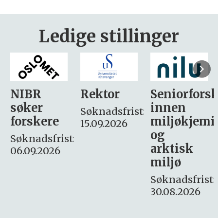
Ledige stillinger
Rektor
Seniorforsker
Forskning.
innen
søker
Søknadsfrist:
miljøkjemi
nyhetsjour
15.09.2026
og
– fast
:
arktisk
Søknadsfrist:
miljø
16. august.
Søknadsfrist:
30.08.2026