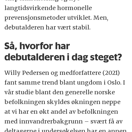
langtidsvirkende hormonelle
prevensjonsmetoder utviklet. Men,
debutalderen har vært stabil.
Så, hvorfor har
debutalderen i dag steget?
Willy Pedersen og medforfattere (2021)
fant samme trend blant ungdom i Oslo. I
vår studie blant den generelle norske
befolkningen skyldes økningen neppe
at vi har en økt andel av befolkningen
med innvandrerbakgrunn – svært få av
deltagerne i undersøkelsen har en annen