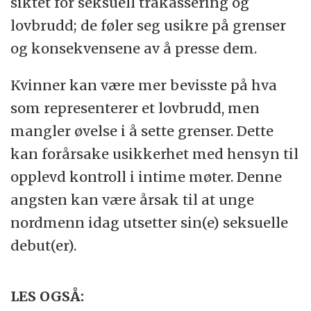
siktet for seksuell trakassering og
lovbrudd; de føler seg usikre på grenser
og konsekvensene av å presse dem.
Kvinner kan være mer bevisste på hva
som representerer et lovbrudd, men
mangler øvelse i å sette grenser. Dette
kan forårsake usikkerhet med hensyn til
opplevd kontroll i intime møter. Denne
angsten kan være årsak til at unge
nordmenn idag utsetter sin(e) seksuelle
debut(er).
LES OGSÅ: