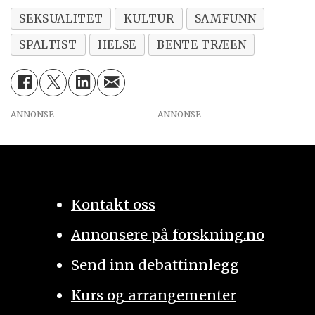
SEKSUALITET
KULTUR
SAMFUNN
SPALTIST
HELSE
BENTE TRÆEN
ANNONSE
Kontakt oss
Annonsere på forskning.no
Send inn debattinnlegg
Kurs og arrangementer