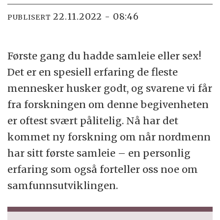
22.11.2022 - 08:46
PUBLISERT
Første gang du hadde samleie eller sex!
Det er en spesiell erfaring de fleste
mennesker husker godt, og svarene vi får
fra forskningen om denne begivenheten
er oftest svært pålitelig. Nå har det
kommet ny forskning om når nordmenn
har sitt første samleie – en personlig
erfaring som også forteller oss noe om
samfunnsutviklingen.