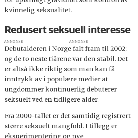
kvinnelig seksualitet.
Redusert seksuell interesse
ANNONSE
Debutalderen i Norge falt fram til 2002;
og de to neste tiårene var den stabil. Det
er altså ikke riktig som man kan få
inntrykk av i populære medier at
ungdommer kontinuerlig debuterer
seksuelt ved en tidligere alder.
Fra 2000-tallet er det samtidig registrert
større seksuelt mangfold. I tillegg er
eksperimentering og nye