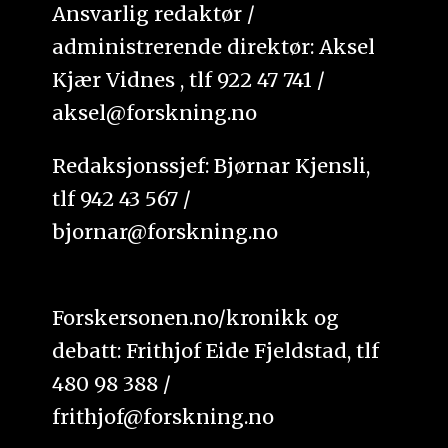
Ansvarlig redaktør /
administrerende direktør: Aksel
Kjær Vidnes , tlf 922 47 741 /
aksel@forskning.no
Redaksjonssjef: Bjørnar Kjensli,
tlf 942 43 567 /
bjornar@forskning.no
Forskersonen.no/kronikk og
debatt: Frithjof Eide Fjeldstad, tlf
480 98 388 /
frithjof@forskning.no