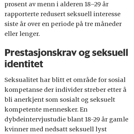
prosent av menn i alderen 18–29 år
rapporterte redusert seksuell interesse
siste år over en periode på tre måneder
eller lenger.
Prestasjonskrav og seksuell
identitet
Seksualitet har blitt et område for sosial
kompetanse der individer streber etter å
bli anerkjent som sosialt og seksuelt
kompetente mennesker. En
dybdeintervjustudie blant 18-29 år gamle
kvinner med nedsatt seksuell lyst