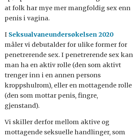
kvinner i alderen 40-49 år (17,3 år).
at folk har mye mer mangfoldig sex enn
Blant de yngste kvinnene (18-29 år, født
penis i vagina.
1991-2002) var imidlertid median
I
Seksualvaneundersøkelsen 2020
debutalder økt til 17,7 år. Ergo, den
måler vi debutalder for ulike former for
vaginale debutalderen i Norge har økt.
penetrerende sex. I penetrerende sex kan
Med hensyn til oralsex med mannlig
man ha en aktiv rolle (den som aktivt
partner falt debutalderen fra 25,9 år
trenger inn i en annen persons
blant 70+ år gamle kvinner, til 18,3 år
kroppshulrom), eller en mottagende rolle
blant 18-29 år gamle kvinner.
(den som mottar penis, fingre,
Andelen kvinner som hadde opplevd
gjenstand).
mottagende analsex var høyest blant
Vi skiller derfor mellom aktive og
40-49 åringer (61,9 prosent), og lavest
mottagende seksuelle handlinger, som
blant de som var 70+ år (17,2 prosent).