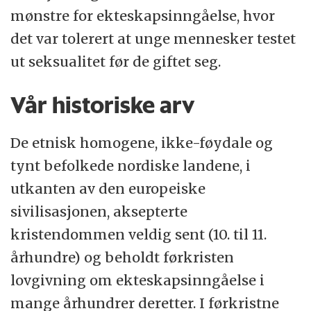
mønstre for ekteskapsinngåelse, hvor
det var tolerert at unge mennesker testet
ut seksualitet før de giftet seg.
Vår historiske arv
De etnisk homogene, ikke-føydale og
tynt befolkede nordiske landene, i
utkanten av den europeiske
sivilisasjonen, aksepterte
kristendommen veldig sent (10. til 11.
århundre) og beholdt førkristen
lovgivning om ekteskapsinngåelse i
mange århundrer deretter. I førkristne