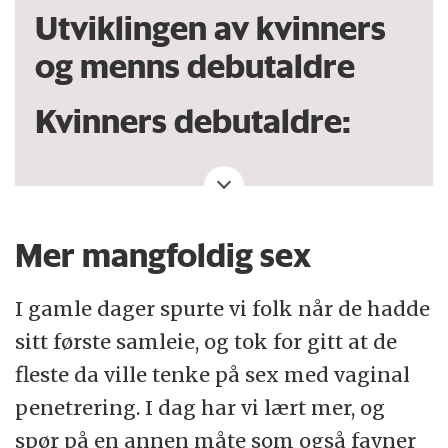
Utviklingen av kvinners
og menns debutaldre
Kvinners debutaldre:
Ettersom det bare er kvinner som har en
vagina, kan mottagende vaginalsex bare
oppleves av kvinner.
Mer mangfoldig sex
Det var en nedgang i mottagende
I gamle dager spurte vi folk når de hadde
vaginaldebutalder fra heterofile kvinner
sitt første samleie, og tok for gitt at de
70+ år (20,2 år, født mellom 1931 og
fleste da ville tenke på sex med vaginal
1990).
penetrering. I dag har vi lært mer, og
Laveste debutalder finner vi blant
spør på en annen måte som også favner