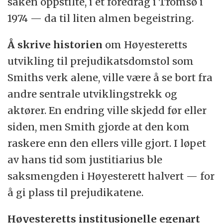
saken oppstilte, i et foredrag i Tromsø i
1974 — da til liten almen begeistring.
Å skrive historien
om Høyesteretts
utvikling til prejudikatsdomstol som
Smiths verk alene, ville være å se bort fra
andre sentrale utviklingstrekk og
aktører. En endring ville skjedd før eller
siden, men Smith gjorde at den kom
raskere enn den ellers ville gjort. I løpet
av hans tid som justitiarius ble
saksmengden i Høyesterett halvert — for
å gi plass til prejudikatene.
Høyesteretts institusjonelle egenart