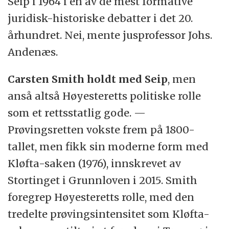
Seip i 1964 i en av de mest formative
juridisk-historiske debatter i det 20.
århundret. Nei, mente jusprofessor Johs.
Andenæs.
Carsten Smith holdt med Seip
, men
anså altså Høyesteretts politiske rolle
som et rettsstatlig gode. —
Prøvingsretten vokste frem på 1800-
tallet, men fikk sin moderne form med
Kløfta-saken (1976), innskrevet av
Stortinget i Grunnloven i 2015. Smith
foregrep Høyesteretts rolle, med den
tredelte prøvingsintensitet som Kløfta-