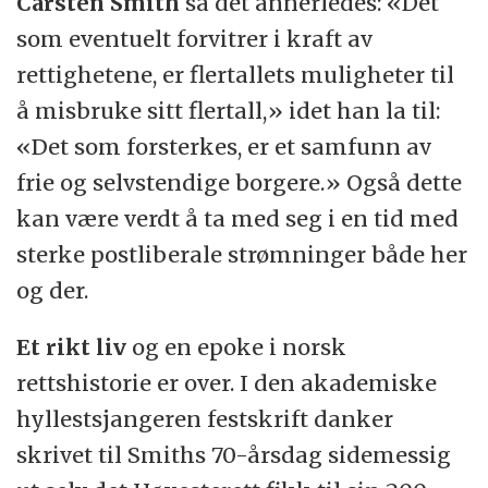
Carsten Smith
så det
annerledes: «Det
som eventuelt forvitrer i kraft av
rettighetene, er flertallets muligheter til
å misbruke sitt flertall,» idet han la til:
«Det som forsterkes, er et samfunn av
frie og selvstendige borgere.» Også dette
kan være verdt å ta med seg i en tid med
sterke postliberale strømninger både her
og der.
Et rikt liv
og en epoke i norsk
rettshistorie er over. I den akademiske
hyllestsjangeren festskrift danker
skrivet til Smiths 70-årsdag sidemessig