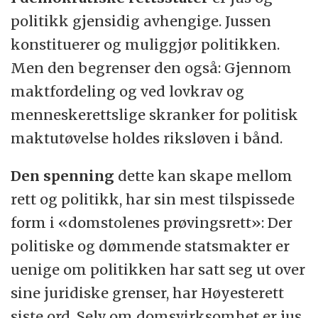
politikk gjensidig avhengige. Jussen
konstituerer og muliggjør politikken.
Men den begrenser den også: Gjennom
maktfordeling og ved lovkrav og
menneskerettslige skranker for politisk
maktutøvelse holdes riksløven i bånd.
Den spenning
dette kan skape mellom
rett og politikk, har sin mest tilspissede
form i «domstolenes prøvingsrett»: Der
politiske og dømmende statsmakter er
uenige om politikken har satt seg ut over
sine juridiske grenser, har Høyesterett
siste ord. Selv om domsvirksomhet er jus