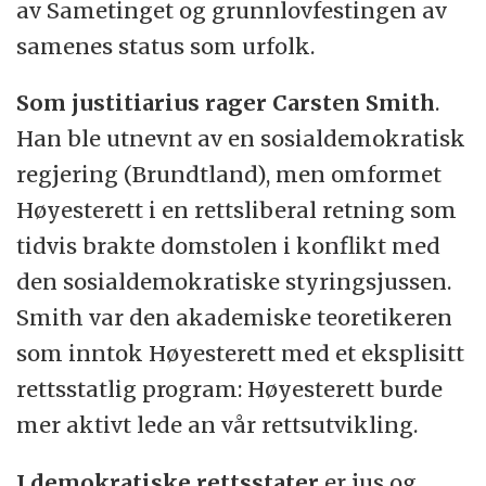
av Sametinget og grunnlovfestingen av
samenes status som urfolk.
Som justitiarius rager
Carsten Smith
.
Han ble utnevnt av en sosialdemokratisk
regjering (Brundtland), men omformet
Høyesterett i en rettsliberal retning som
tidvis brakte domstolen i konflikt med
den sosialdemokratiske styringsjussen.
Smith var den akademiske teoretikeren
som inntok Høyesterett med et eksplisitt
rettsstatlig program: Høyesterett burde
mer aktivt lede an vår rettsutvikling.
I demokratiske rettsstater
er jus og