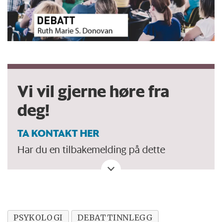
Vi vil gjerne høre fra
deg!
TA KONTAKT HER
Har du en tilbakemelding på dette
debattinnlegget. Eller spørsmål, ros eller
kritikk til Forskersonen/forskning.no? Eller
tips om en viktig debatt?
PSYKOLOGI
DEBATTINNLEGG