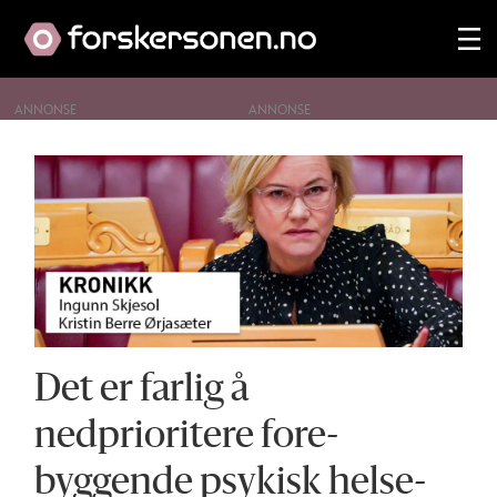
ANNONSE
Tag:
ingunn
skjesol
Det er farlig å
nedprioritere fore­
byggende psykisk helse­