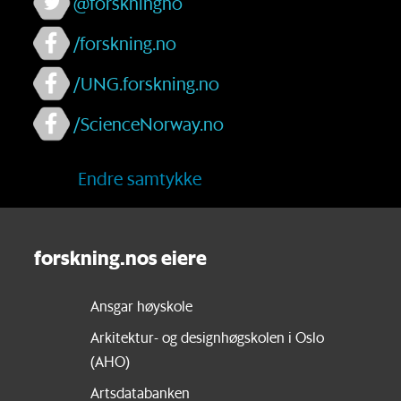
@forskningno
/forskning.no
/UNG.forskning.no
/ScienceNorway.no
Endre samtykke
forskning.nos eiere
Ansgar høyskole
Arkitektur- og designhøgskolen i Oslo
(AHO)
Artsdatabanken