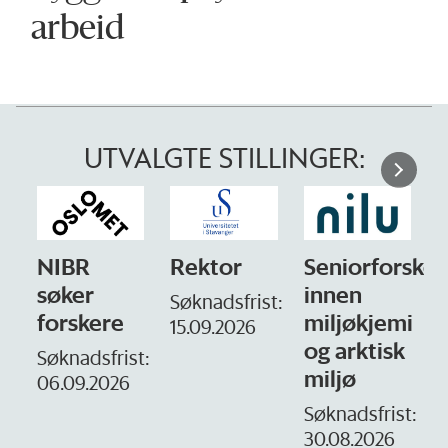
arbeid
UTVALGTE STILLINGER:
NIBR
Rektor
Seniorforsker
søker
innen
Søknadsfrist:
forskere
miljøkjemi
15.09.2026
og arktisk
–
Søknadsfrist:
miljø
06.09.2026
S
1
Søknadsfrist:
30.08.2026