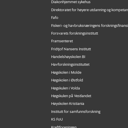
Diakonhjemmet sykehus
Direktoratet for høyere utdanning og kompeta
Fafo
Fiskeri- og havbruksnæringens forskningsfinans
Forsvarets forskningsinstitutt
Framsenteret
Fridtjof Nansens Institutt
Handelshøyskolen BI
Havforskningsinstituttet
Høgskolen i Molde
Høgskolen i Østfold
Høgskulen i Volda
Høgskulen på Vestlandet
Høyskolen Kristiania
Institutt for samfunnsforskning
KS FoU
Kreftforeningen