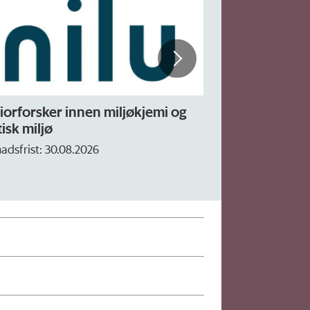
iorforsker innen miljøkjemi og
Forskning.no 
isk miljø
– fast
adsfrist: 30.08.2026
Søknadsfrist: 16. 