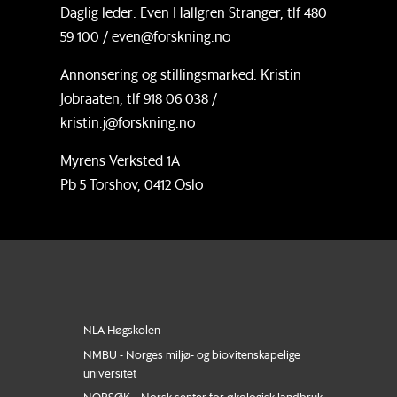
Daglig leder: Even Hallgren Stranger, tlf 480
59 100 / even@forskning.no
Annonsering og stillingsmarked: Kristin
Jobraaten, tlf 918 06 038 /
kristin.j@forskning.no
Myrens Verksted 1A
Pb 5 Torshov, 0412 Oslo
NLA Høgskolen
NMBU - Norges miljø- og biovitenskapelige
universitet
NORSØK – Norsk senter for økologisk landbruk