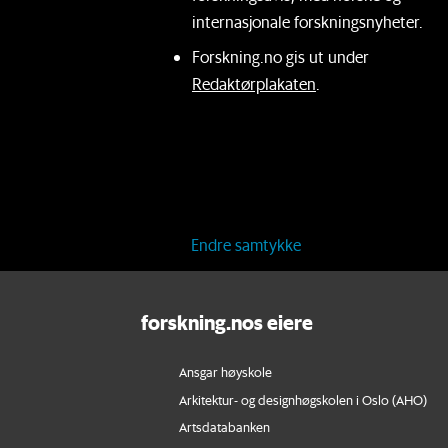
internasjonale forskningsnyheter.
Forskning.no gis ut under
Redaktørplakaten
.
Endre samtykke
forskning.nos eiere
Ansgar høyskole
Arkitektur- og designhøgskolen i Oslo (AHO)
Artsdatabanken