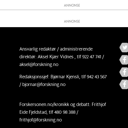
Ansvarlig redaktør / administrerende
direktør: Aksel Kjær Vidnes , tlf 922 47 741 /
aksel@forskning.no
Redaksjonssjef: Bjørnar Kjensli, tlf 942 43 567
/ bjornar@forskning.no
Forskersonen.no/kronikk og debatt: Frithjof
Eide Fjeldstad, tlf 480 98 388 /
frithjof@forskning.no