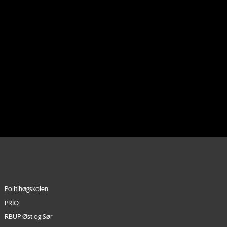
Politihøgskolen
PRIO
RBUP Øst og Sør