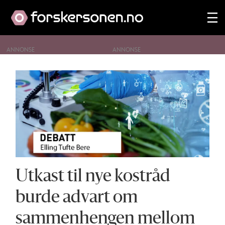
ANNONSE
Tag:
matprosessering
Utkast til nye kostråd
burde advart om
sammenhengen mellom