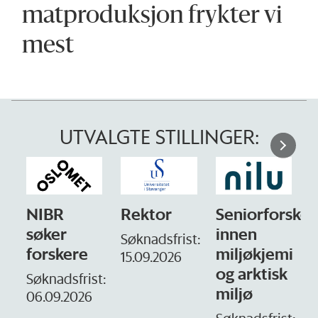
mat­produksjon frykter vi
mest
UTVALGTE STILLINGER:
NIBR
Rektor
Seniorforsker
søker
innen
Søknadsfrist:
forskere
miljøkjemi
15.09.2026
og arktisk
–
Søknadsfrist:
miljø
06.09.2026
S
1