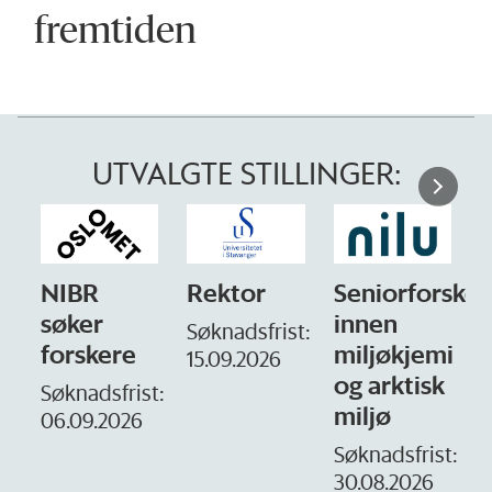
fremtiden
UTVALGTE STILLINGER:
NIBR
Rektor
Seniorforsker
søker
innen
Søknadsfrist:
forskere
miljøkjemi
15.09.2026
og arktisk
–
Søknadsfrist:
miljø
06.09.2026
S
1
Søknadsfrist:
30.08.2026