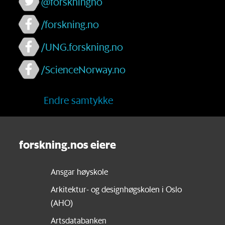
@forskningno
/forskning.no
/UNG.forskning.no
/ScienceNorway.no
Endre samtykke
forskning.nos eiere
Ansgar høyskole
Arkitektur- og designhøgskolen i Oslo
(AHO)
Artsdatabanken