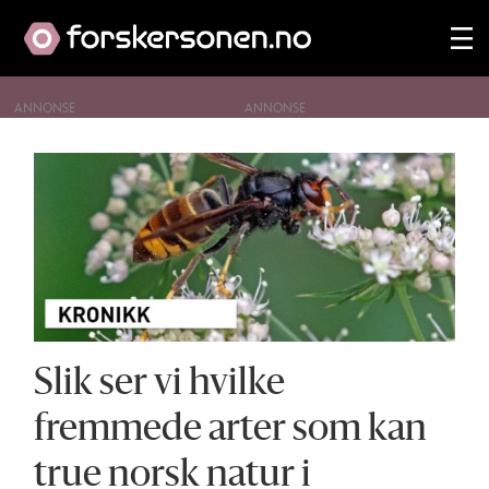
ANNONSE
Tag:
nye
arter
Slik ser vi hvilke
fremmede arter som kan
true norsk natur i