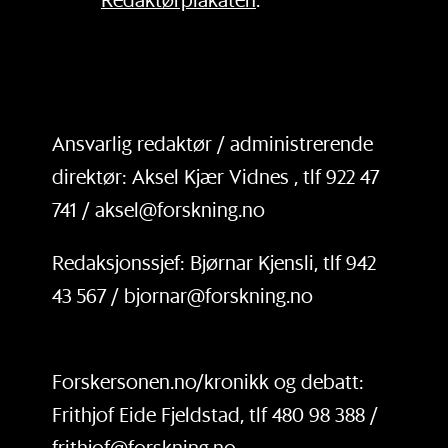
Ansvarlig redaktør / administrerende
direktør: Aksel Kjær Vidnes , tlf 922 47
741 / aksel@forskning.no
Redaksjonssjef: Bjørnar Kjensli, tlf 942
43 567 / bjornar@forskning.no
Forskersonen.no/kronikk og debatt:
Frithjof Eide Fjeldstad, tlf 480 98 388 /
frithjof@forskning.no