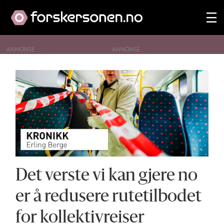
ANNONSE
Tag:
samferdsel
Det verste vi kan gjere no
er å redusere rutetilbodet
for kollektivreiser