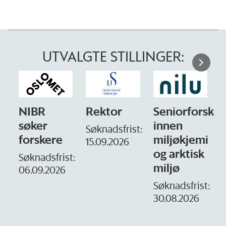
UTVALGTE STILLINGER:
NIBR
Rektor
Seniorforsker
søker
innen
Søknadsfrist:
forskere
miljøkjemi
15.09.2026
og arktisk
–
Søknadsfrist:
miljø
06.09.2026
S
1
Søknadsfrist:
30.08.2026