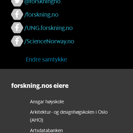
@forskningno
/forskning.no
/UNG.forskning.no
/ScienceNorway.no
Endre samtykke
forskning.nos eiere
Ansgar høyskole
Arkitektur- og designhøgskolen i Oslo
(AHO)
Artsdatabanken