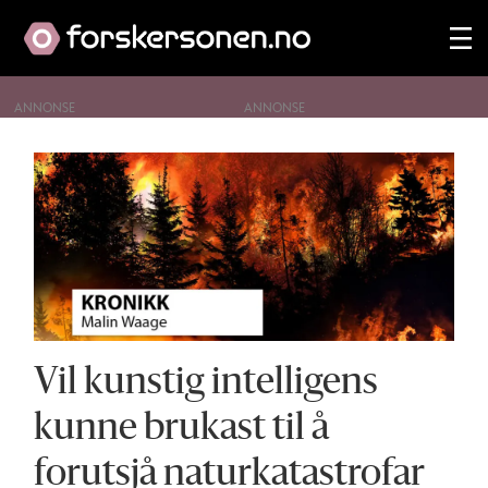
ANNONSE
Tag:
skogbran
Vil kunstig intelligens
kunne brukast til å
forutsjå naturkatastrofar