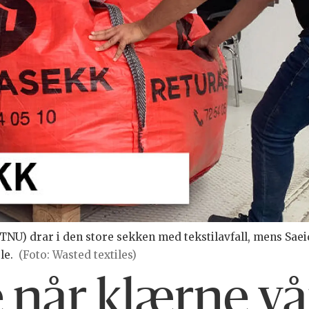
NU) drar i den store sekken med tekstilavfall, mens Saeid
le.
(Foto: Wasted textiles)
e når klærne vå