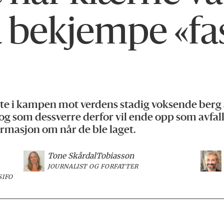
 å bekjempe «fa
te i kampen mot verdens stadig voksende berg 
 og som dessverre derfor vil ende opp som avfall.
ormasjon om når de ble laget.
Tone Skårdal
Tobiasson
JOURNALIST OG FORFATTER
SIFO