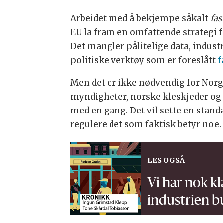
Arbeidet med å bekjempe såkalt
fas
EU la fram en omfattende strategi f
Det mangler pålitelige data, indust
politiske verktøy som er foreslått
f
Men det er ikke nødvendig for Norg
myndigheter, norske kleskjeder og
med en gang. Det vil sette en stand
regulere det som faktisk betyr noe.
LES OGSÅ
Vi har nok kl
industrien b