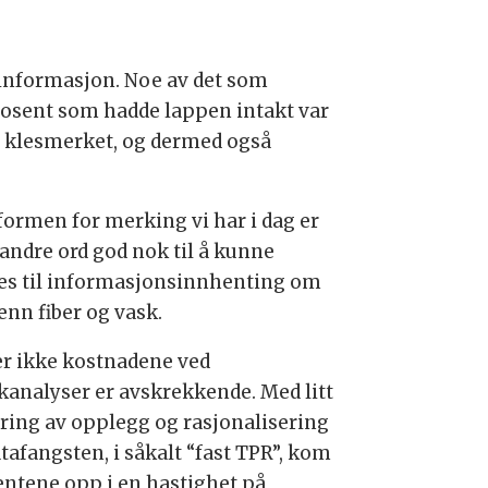
e informasjon. Noe av det som
rosent som hadde lappen intakt var
e klesmerket, og dermed også
formen for merking vi har i dag er
andre ord god nok til å kunne
es til informasjonsinnhenting om
enn fiber og vask.
er ikke kostnadene ved
kanalyser er avskrekkende. Med litt
ering av opplegg og rasjonalisering
tafangsten, i såkalt “fast TPR”, kom
entene opp i en hastighet på