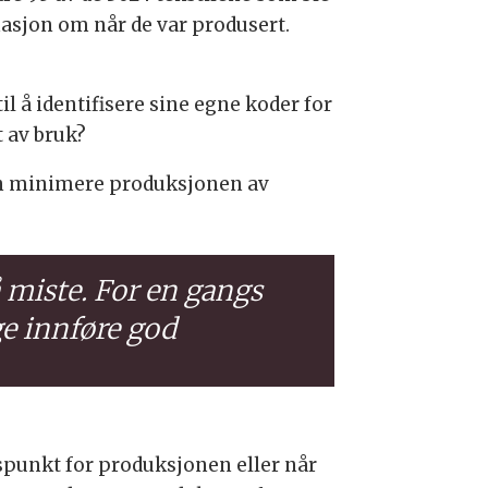
asjon om når de var produsert.
l å identifisere sine egne koder for
t av bruk?
an minimere produksjonen av
å miste. For en gangs
ge innføre god
dspunkt for produksjonen eller når