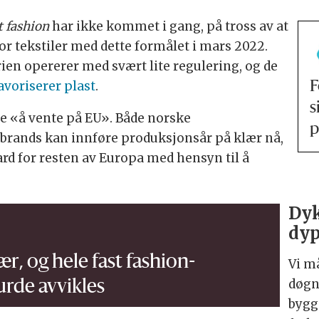
t fashion
har ikke kommet i gang, på tross av at
or tekstiler med dette formålet i mars 2022.
rien opererer med svært lite regulering, og de
avoriserer plast
.
F
s
e «å vente på EU». Både norske
p
 brands kan innføre produksjonsår på klær nå,
ard for resten av Europa med hensyn til å
Dyk
dyp
ær, og hele fast fashion-
Vi m
døgn
urde avvikles
bygg