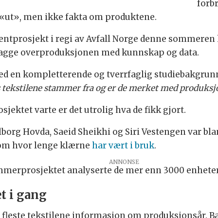
forbr
 «ut», men ikke fakta om produktene.
tudentprosjekt i regi av Avfall Norge denne sommeren
 stagge overproduksjonen med kunnskap og data.
 med en kompletterende og tverrfaglig studiebakgrun
ds tekstilene stammer fra og er de merket med produksj
ektet varte er det utrolig hva de fikk gjort.
borg Hovda, Saeid Sheikhi og Siri Vestengen var bla
 om hvor lenge klærne
har vært i bruk
.
ommerprosjektet analyserte de mer enn 3000 enheter,
t i gang
 fleste tekstilene informasjon om produksjonsår. Ba