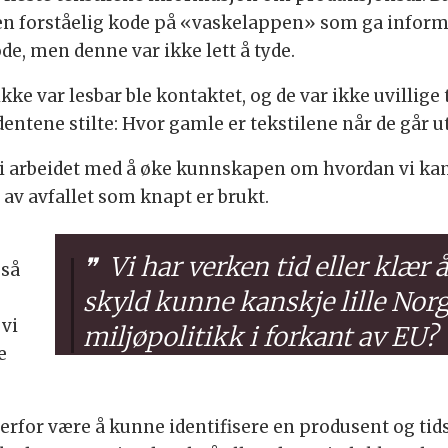
 en forståelig kode på «vaskelappen» som ga inform
e, men denne var ikke lett å tyde.
 var lesbar ble kontaktet, og de var ikke uvillige ti
dentene stilte: Hvor gamle er tekstilene når de går u
g i arbeidet med å øke kunnskapen om hvordan vi k
n av avfallet som knapt er brukt.
Vi har verken tid eller klær 
gså
skyld kunne kanskje lille Nor
 vi
miljøpolitikk i forkant av EU?
e
derfor være å kunne identifisere en produsent og ti