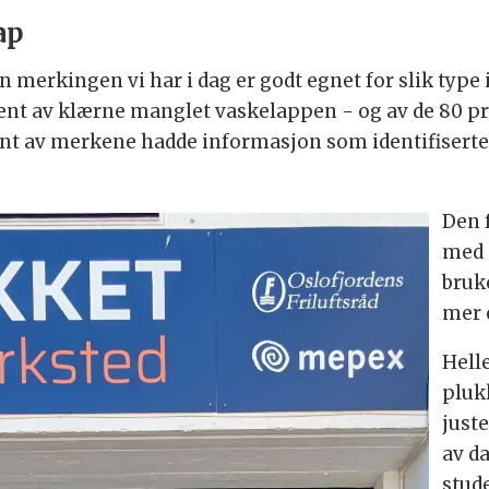
ap
n merkingen vi har i dag er godt egnet for slik typ
osent av klærne manglet vaskelappen - og av de 80 p
sent av merkene hadde informasjon som identifisert
Den 
med 
bruk
mer 
Hell
pluk
just
av da
stud