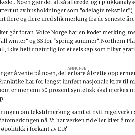
kedet. Noen gjør det altså allerede, og i plukkanaly
rtert ut av husholdninger som “ødelagte tekstiler”),
nt flere og flere med slik merking fra de seneste åre
ker går foran. Voice Norge har en kodet merking, me
fall winter” og SS for “spring summer”. Northern Pl
ll, ikke helt unaturlig for et selskap som tilbyr grat
enger å vente på noen, det er bare å brette opp er
Frankrike har for lengst innført nasjonale krav til 
t som er mer enn 50 prosent syntetisk skal merkes m
p.
rdningen om tekstilmerking samt et nytt regelverk 
atomerkingen nå. Vi har verken tid eller klær å mis
jøpolitikk i forkant av EU?