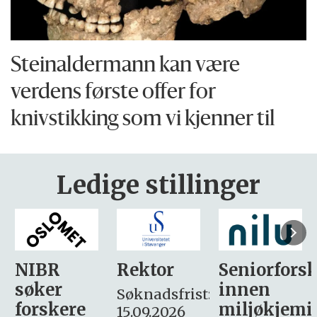
Steinaldermann kan være
verdens første offer for
knivstikking som vi kjenner til
Ledige stillinger
Rektor
Seniorforsker
Forskning
innen
søker
Søknadsfrist:
miljøkjemi
nyhetsjour
15.09.2026