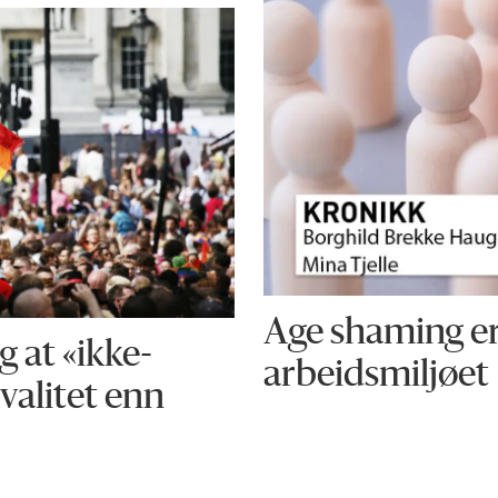
Age shaming er 
g at «ikke-
arbeids­miljøet
kvalitet enn