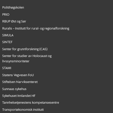
Politihøgskolen
PRIO
RBUP Øst og Sør
Ruralis – Institutt for rural- og regionalforskning
SIMULA
SINTEF
Senter for grunnforskning (CAS)
Senter for studier av Holocaust og
livssynsminoriteter
STAMI
Statens Vegvesen FoU
Stiftelsen Narviksenteret
Sunnaas sykehus
Sykehuset Innlandet HF
Tannhelsetjenestens kompetansesentre
Transportøkonomisk institutt