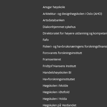
Ansgar høyskole
Arkitektur- og designhøgskolen i Oslo (AHO)
Artsdatabanken
Diakonhjemmet sykehus
Direktoratet for høyere utdanning og kompeta
Fafo
Fiskeri- og havbruksnæringens forskningsfinans
Forsvarets forskningsinstitutt
Framsenteret
Fridtjof Nansens Institutt
Handelshøyskolen BI
Havforskningsinstituttet
Høgskolen i Molde
Høgskolen i Østfold
Høgskulen i Volda
Høgskulen på Vestlandet