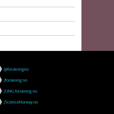
@forskningno
/forskning.no
/UNG.forskning.no
/ScienceNorway.no