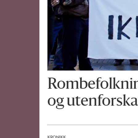
Rombefolkning
og uten­forsk
KRONIKK