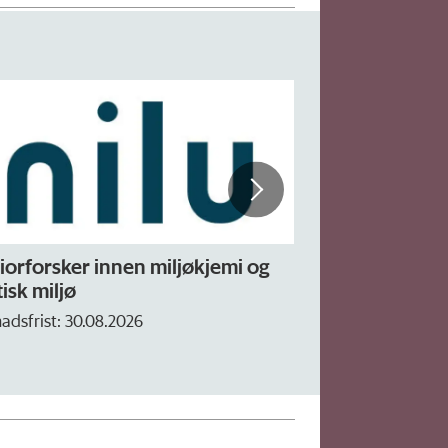
iorforsker innen miljøkjemi og
Forskning.no 
isk miljø
– fast
adsfrist: 30.08.2026
Søknadsfrist: 16. 