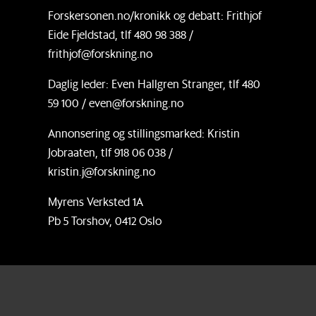
Forskersonen.no/kronikk og debatt: Frithjof
Eide Fjeldstad, tlf 480 98 388 /
frithjof@forskning.no
Daglig leder: Even Hallgren Stranger, tlf 480
59 100 / even@forskning.no
Annonsering og stillingsmarked: Kristin
Jobraaten, tlf 918 06 038 /
kristin.j@forskning.no
Myrens Verksted 1A
Pb 5 Torshov, 0412 Oslo