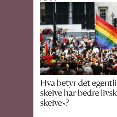
Hva betyr det egentli
skeive har bedre livs
skeive»?