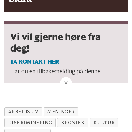
Vi vil gjerne høre fra
deg!
TA KONTAKT HER
Har du en tilbakemelding på denne
kronikken. Eller spørsmål, ros eller kritikk
til Forskersonen/forskning.no? Eller tips om
en viktig debatt?
ARBEIDSLIV
MENINGER
DISKRIMINERING
KRONIKK
KULTUR