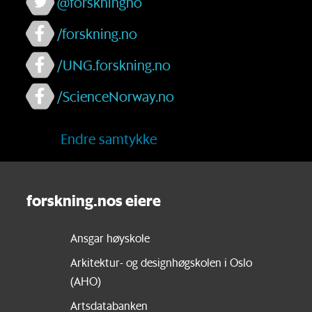
@forskningno
/forskning.no
/UNG.forskning.no
/ScienceNorway.no
Endre samtykke
forskning.nos eiere
Ansgar høyskole
Arkitektur- og designhøgskolen i Oslo
(AHO)
Artsdatabanken