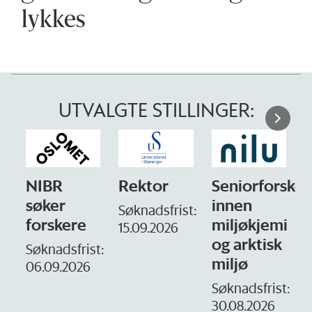
lykkes
UTVALGTE STILLINGER:
NIBR
Rektor
Seniorforsker
søker
innen
Søknadsfrist:
forskere
miljøkjemi
15.09.2026
og arktisk
–
Søknadsfrist:
miljø
06.09.2026
S
1
Søknadsfrist:
30.08.2026