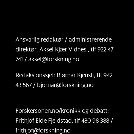
Ansvarlig redaktør / administrerende
direktør: Aksel Kjær Vidnes , tlf 922 47
741 / aksel@forskning.no
Redaksjonssjef: Bjørnar Kjensli, tlf 942
43 567 / bjornar@forskning.no
Forskersonen.no/kronikk og debatt:
Frithjof Eide Fjeldstad, tlf 480 98 388 /
frithjof@forskning.no