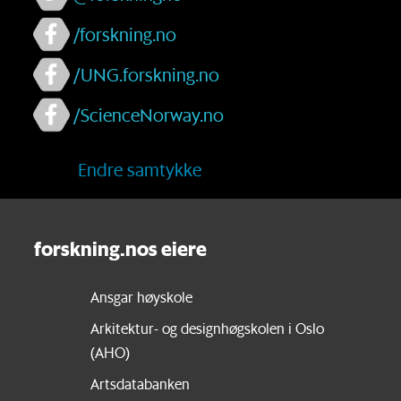
/forskning.no
/UNG.forskning.no
/ScienceNorway.no
Endre samtykke
forskning.nos eiere
Ansgar høyskole
Arkitektur- og designhøgskolen i Oslo
(AHO)
Artsdatabanken