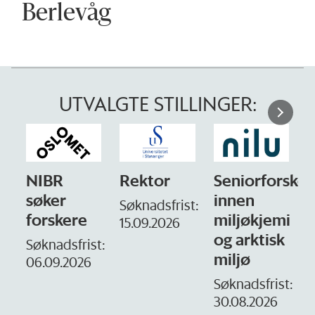
Berlevåg
UTVALGTE STILLINGER:
NIBR
Rektor
Seniorforsker
søker
innen
Søknadsfrist:
forskere
miljøkjemi
15.09.2026
og arktisk
–
Søknadsfrist:
miljø
06.09.2026
S
1
Søknadsfrist:
30.08.2026