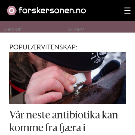
ANNONSE
Tag:
POPULÆRVITENSKAP:
the
last
of
us
Vår neste antibiotika kan
komme fra fjæra i