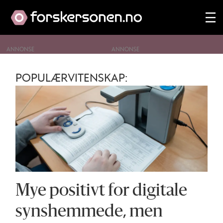
ANNONSE
Tag:
POPULÆRVITENSKAP:
universell
utforming
Mye positivt for digitale
synshemmede, men