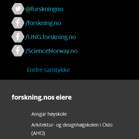
@forskningno
/forskning.no
/UNG.forskning.no
/ScienceNorway.no
Endre samtykke
forskning.nos eiere
Ansgar høyskole
Arkitektur- og designhøgskolen i Oslo
(AHO)