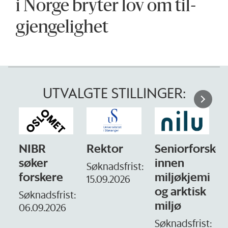
i Norge bryter lov om til­
gjengelighet
UTVALGTE STILLINGER:
NIBR
Rektor
Seniorforsker
søker
innen
Søknadsfrist:
forskere
miljøkjemi
15.09.2026
og arktisk
–
Søknadsfrist:
miljø
06.09.2026
S
1
Søknadsfrist: