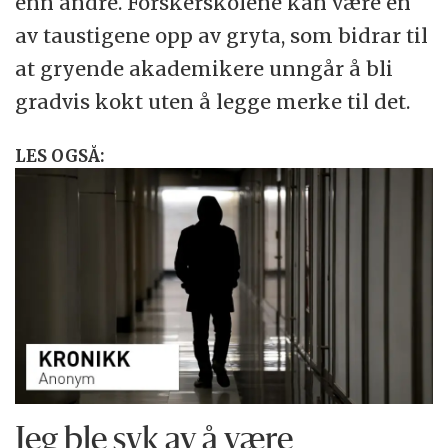
enn andre. Forskerskolene kan være en
av taustigene opp av gryta, som bidrar til
at gryende akademikere unngår å bli
gradvis kokt uten å legge merke til det.
LES OGSÅ:
Jeg ble syk av å være