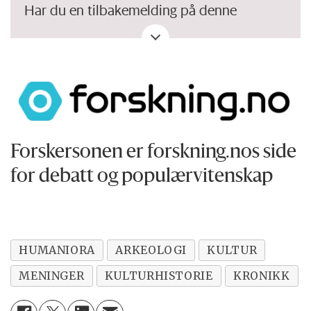
Har du en tilbakemelding på denne
kronikken. Eller spørsmål, ros eller kritikk
til Forskersonen/forskning.no? Eller tips om
en viktig debatt?
Forskersonen er forskning.nos side
for debatt og populærvitenskap
HUMANIORA
ARKEOLOGI
KULTUR
MENINGER
KULTURHISTORIE
KRONIKK