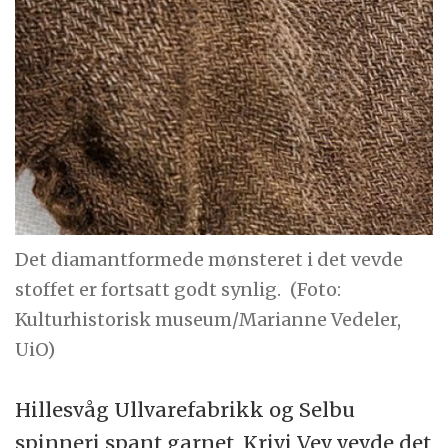
Det diamantformede mønsteret i det vevde
stoffet er fortsatt godt synlig.
(Foto:
Kulturhistorisk museum/Marianne Vedeler,
UiO)
Hillesvåg Ullvarefabrikk og Selbu
spinneri spant garnet, Krivi Vev vevde det