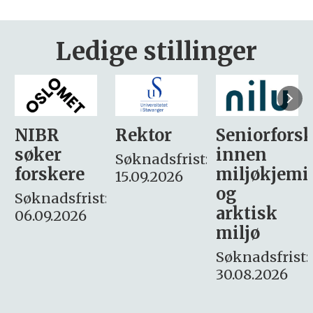
Ledige stillinger
Rektor
Seniorforsker
Forskning.
innen
søker
Søknadsfrist:
miljøkjemi
nyhetsjour
15.09.2026
og
– fast
:
arktisk
Søknadsfrist:
miljø
16. august.
Søknadsfrist:
30.08.2026