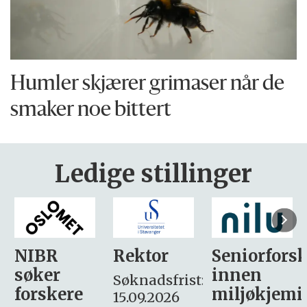
Humler skjærer grimaser når de
smaker noe bittert
Ledige stillinger
Rektor
Seniorforsker
Forskning.
innen
søker
Søknadsfrist:
miljøkjemi
nyhetsjour
15.09.2026