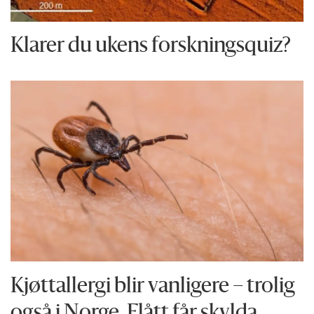
Klarer du ukens forskningsquiz?
Kjøttallergi blir vanligere – trolig
også i Norge. Flått får skylda