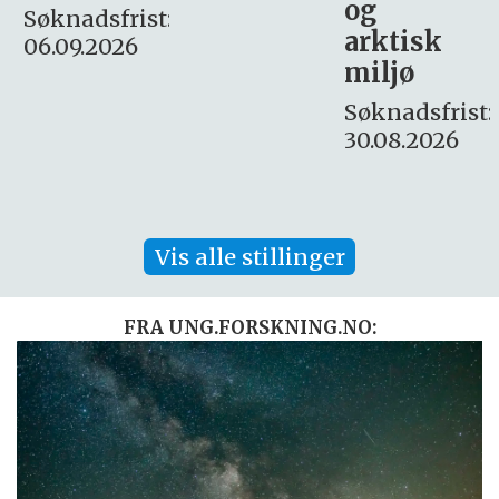
og
– fast
:
arktisk
Søknadsfrist:
miljø
16. august.
Søknadsfrist:
30.08.2026
Vis alle stillinger
FRA UNG.FORSKNING.NO: