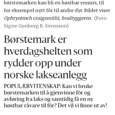
børstemarken kan bli en høstbar ressurs, til
for eksempel nytt fôr til andre dyr. Bildet viser
Ophryotroch craigsmithi, hvaltyggeren
.
(Foto:
Signe Gunborg B. Svensson)
Børstemark er
hverdags­­­helten som
rydder opp under
norske lakseanlegg
POPULÆRVITENSKAP: Kan vi bruke
børstemarken til å gjenvinne fôr og
avføring fra laks og samtidig få en ny
høstbar råvare til fôr? Det vil vi finne ut av!