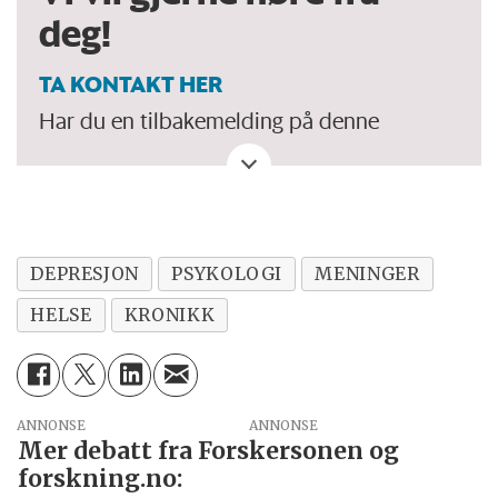
deg!
TA KONTAKT HER
Har du en tilbakemelding på denne
kronikken. Eller spørsmål, ros eller kritikk
til Forskersonen/forskning.no? Eller tips om
en viktig debatt?
DEPRESJON
PSYKOLOGI
MENINGER
HELSE
KRONIKK
ANNONSE
Mer debatt fra Forskersonen og
forskning.no: