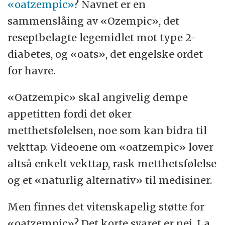
«oatzempic»
? Navnet er en
sammenslåing av «Ozempic», det
reseptbelagte legemidlet mot type 2-
diabetes, og «oats», det engelske ordet
for havre.
«Oatzempic» skal angivelig dempe
appetitten fordi det øker
metthetsfølelsen, noe som kan bidra til
vekttap. Videoene om «oatzempic» lover
altså enkelt vekttap, rask metthetsfølelse
og et «naturlig alternativ» til medisiner.
Men finnes det vitenskapelig støtte for
«oatzempic»? Det korte svaret er nei. La