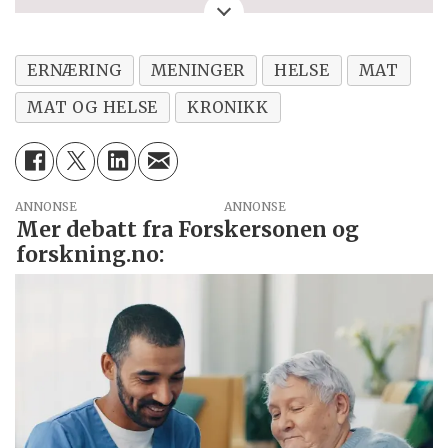
kronikken. Eller spørsmål, ros eller kritikk
til Forskersonen/forskning.no? Eller tips om
en viktig debatt?
ERNÆRING
MENINGER
HELSE
MAT
MAT OG HELSE
KRONIKK
ANNONSE
Mer debatt fra Forskersonen og
forskning.no: