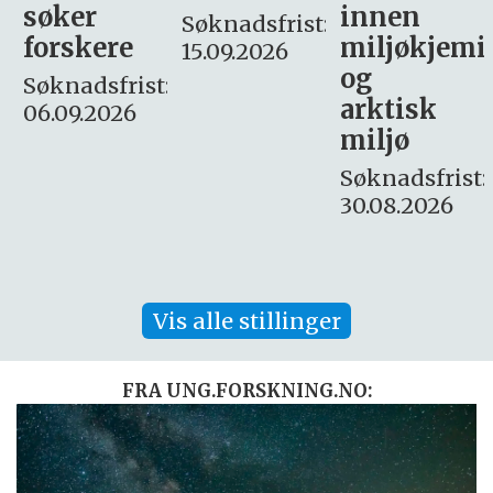
innen
søker
Søknadsfrist:
miljøkjemi
nyhetsjour
15.09.2026
og
– fast
:
arktisk
Søknadsfrist:
miljø
16. august.
Søknadsfrist:
30.08.2026
Vis alle stillinger
FRA UNG.FORSKNING.NO: