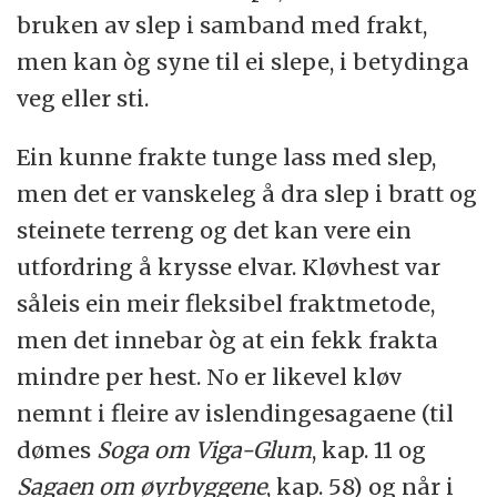
bruken av slep i samband med frakt,
men kan òg syne til ei slepe, i betydinga
veg eller sti.
Ein kunne frakte tunge lass med slep,
men det er vanskeleg å dra slep i bratt og
steinete terreng og det kan vere ein
utfordring å krysse elvar. Kløvhest var
såleis ein meir fleksibel fraktmetode,
men det innebar òg at ein fekk frakta
mindre per hest. No er likevel kløv
nemnt i fleire av
islendingesagaene
(til
dømes
Soga om Viga-Glum
, kap. 11 og
Sagaen om øyrbyggene
, kap. 58) og når i