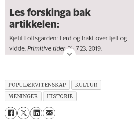
Les forskinga bak
artikkelen:
Kjetil Loftsgarden: Ferd og frakt over fjell og
vidde.
Primitive tider
, 21: 7-23, 2019.
Tilgjengeleg her:
https://journals.uio.no/PT/article/view/7555/6851
POPULÆRVITENSKAP
KULTUR
MENINGER
HISTORIE