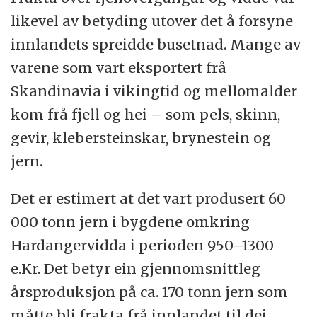
likevel av betyding utover det å forsyne
innlandets spreidde busetnad. Mange av
varene som vart eksportert frå
Skandinavia i vikingtid og mellomalder
kom frå fjell og hei – som pels, skinn,
gevir, klebersteinskar, brynestein og
jern.
Det er estimert at det vart produsert 60
000 tonn jern i bygdene omkring
Hardangervidda i perioden 950–1300
e.Kr. Det betyr ein gjennomsnittleg
årsproduksjon på ca. 170 tonn jern som
måtte bli frakta frå innlandet til dei