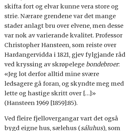
skifta fort og elvar kunne vera store og
strie. Nærare grendene var det mange
stader anlagt bru over elvene, men desse
var nok av varierande kvalitet. Professor
Christopher Hansteen, som reiste over
Hardangervidda i 1821, gjev fylgjande råd
ved kryssing av skrøpelege
bondebroer
:
«Jeg lot derfor alltid mine svære
ledsagere gå foran, og skyndte meg med
lette og hastige skritt over […]»
(Hansteen 1969 [1859]:85).
Ved fleire fjellovergangar vart det også
bygd eigne hus, sælehus (
sáluhus
), som