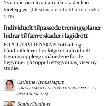
Ny studie viser hvordan slike skader kan
forebygges.
(Illustrasjonsfoto: Shutterstock /
NTB)
Individuelt tilpassede treningsplaner
bidrar til færre skader i lagidrett
POPULÆRVITENSKAP: Fotball- og
håndballelever bør følge et individuelt
treningsopplegg i månedene før de
begynner på toppidrettsgymnas, viser ny
studie.
Cathrine Nyhus
Hagum
FØRSTEAMANUENSIS VED UNIVERSITETET I
STAVANGER (UIS)
Shaher
Shalfawi