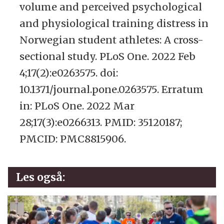
volume and perceived psychological
and physiological training distress in
Norwegian student athletes: A cross-
sectional study. PLoS One. 2022 Feb
4;17(2):e0263575. doi:
10.1371/journal.pone.0263575. Erratum
in: PLoS One. 2022 Mar
28;17(3):e0266313. PMID: 35120187;
PMCID: PMC8815906.
Les også: