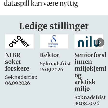
dataspill kan være nyttig
Ledige stillinger
Rektor
Seniorforsker
Forskning.
innen
søker
Søknadsfrist:
miljøkjemi
nyhetsjour
15.09.2026
og
– fast
:
arktisk
Søknadsfrist:
miljø
16. august.
Søknadsfrist:
30.08.2026