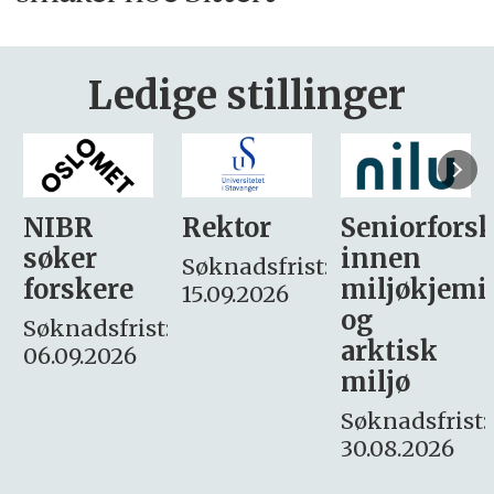
Ledige stillinger
Rektor
Seniorforsker
Forskning.
innen
søker
Søknadsfrist:
miljøkjemi
nyhetsjour
15.09.2026
og
– fast
:
arktisk
Søknadsfrist:
miljø
16. august.
Søknadsfrist:
30.08.2026