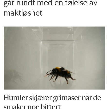
går rundt med en følelse av
maktløshet
Humler skjærer grimaser når de
smaker noe bittert