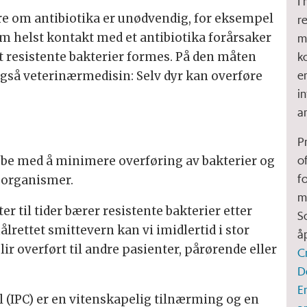
I
øre om antibiotika er unødvendig, for eksempel
r
om helst kontakt med et antibiotika forårsaker
m
k
t resistente bakterier formes. På den måten
e
også veterinærmedisin: Selv dyr kan overføre
i
a
P
o
obbe med å minimere overføring av bakterier og
f
organismer.
m
er til tider bærer resistente bakterier etter
S
rettet smittevern kan vi imidlertid i stor
å
lir overført til andre pasienter, pårørende eller
C
D
E
 (IPC) er en vitenskapelig tilnærming og en