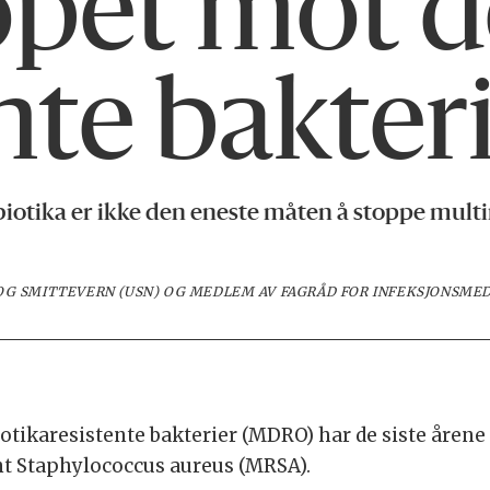
pet mot d
ente bakter
iotika er ikke den eneste måten å stoppe multir
OG SMITTEVERN (USN) OG MEDLEM AV FAGRÅD FOR INFEKSJONSMED
otikaresistente bakterier (MDRO) har de siste årene
ent Staphylococcus aureus (MRSA).