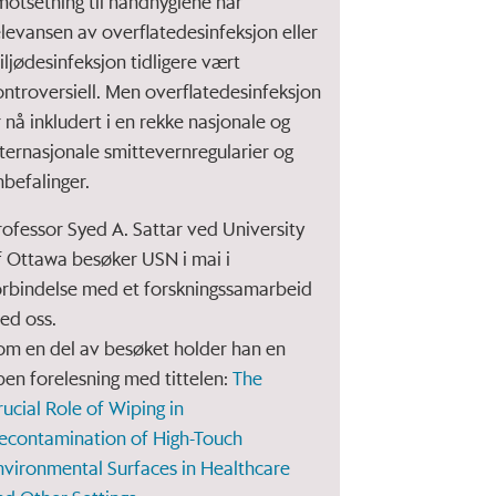
 motsetning til håndhygiene har
elevansen av overflatedesinfeksjon eller
iljødesinfeksjon tidligere vært
ontroversiell. Men overflatedesinfeksjon
r nå inkludert i en rekke nasjonale og
nternasjonale smittevernregularier og
nbefalinger.
rofessor Syed A. Sattar ved University
f Ottawa besøker USN i mai i
orbindelse med et forskningssamarbeid
ed oss.
om en del av besøket holder han en
pen forelesning med tittelen:
The
rucial Role of Wiping in
econtamination of High-Touch
nvironmental Surfaces in Healthcare