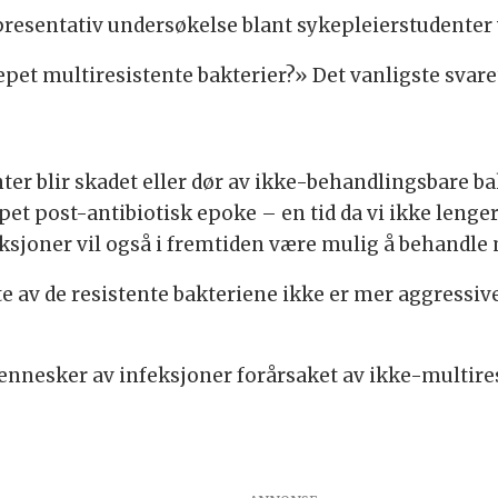
resentativ undersøkelse blant sykepleierstudenter v
epet multiresistente bakterier?» Det vanligste svare
nter blir skadet eller dør av ikke-behandlingsbare bak
et post-antibiotisk epoke – en tid da vi ikke lenger
ksjoner vil også i fremtiden være mulig å behandle 
este av de resistente bakteriene ikke er mer aggressi
ennesker av infeksjoner forårsaket av ikke-multires