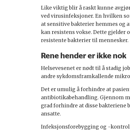
Like viktig blir å raskt kunne avgj
ved virusinfeksjoner. En hvilken s
at sensitive bakterier hemmes og a
kan resistens vokse. Dette gjelder 
resistente bakterier til mennesker.
Rene hender er ikke nok
Helsevesenet er nødt til å stadig j
andre sykdomsframkallende mikro
Det er umulig å forhindre at pasient
antibiotikabehandling. Gjennom mål
grad forhindre at disse bakteriene b
ansatte.
Infeksjonsforebygging og -kontroll