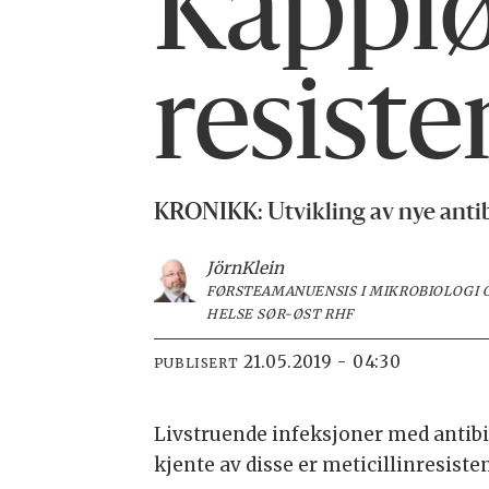
Kapplø
resist
KRONIKK: Utvikling av nye antib
Jörn
Klein
FØRSTEAMANUENSIS I MIKROBIOLOGI 
HELSE SØR-ØST RHF
21.05.2019 - 04:30
PUBLISERT
Livstruende infeksjoner med antibi
kjente av disse er meticillinresist