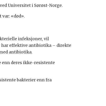
ed Universitet i Sørøst-Norge.
t var: «død».
terielle infeksjoner, vil
 har effektive antibiotika – direkte
med antibiotika.
ve enn deres ikke-resistente
istente bakterier enn fra