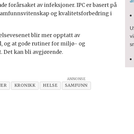
a
de forårsaket av infeksjoner. IPC er basert på
samfunnsvitenskap og kvalitetsforbedring i
U
elsevesenet blir mer opptatt av
v
 og at gode rutiner for miljø- og
s
. Det kan bli avgjørende.
NER
KRONIKK
HELSE
SAMFUNN