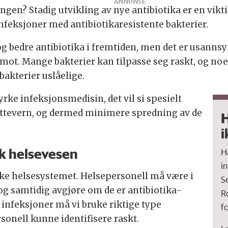
gen? Stadig utvikling av nye antibiotika er en vikti
nfeksjoner med antibiotikaresistente bakterier.
bedre antibiotika i fremtiden, men det er usannsynl
 mot. Mange bakterier kan tilpasse seg raskt, og no
bakterier uslåelige.
yrke infeksjonsmedisin, det vil si spesielt
ttevern, og dermed minimere spredning av de
H
i
sk helsevesen
H
i
rske helsesystemet. Helsepersonell må være i
S
 og samtidig avgjøre om de er antibiotika-
R
e infeksjoner må vi bruke riktige type
fo
sonell kunne identifisere raskt.