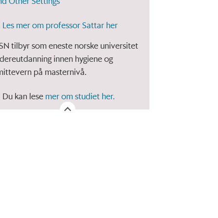
nd Other Settings
Les mer om professor Sattar her
SN tilbyr som eneste norske universitet
idereutdanning innen hygiene og
mittevern på masternivå.
Du kan lese
mer om studiet her.