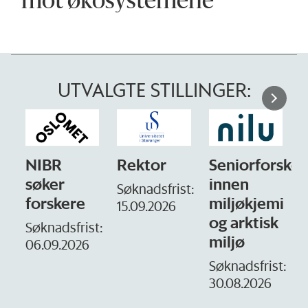
mot økosystemene
UTVALGTE STILLINGER:
NIBR
Rektor
Seniorforsker
søker
innen
Søknadsfrist:
forskere
miljøkjemi
15.09.2026
og arktisk
–
Søknadsfrist:
miljø
06.09.2026
S
1
Søknadsfrist:
30.08.2026