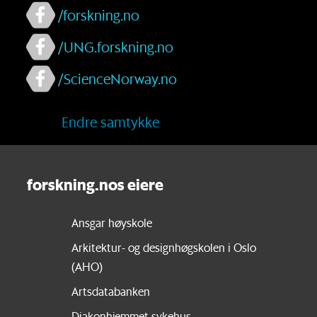
/forskning.no
/UNG.forskning.no
/ScienceNorway.no
Endre samtykke
forskning.nos eiere
Ansgar høyskole
Arkitektur- og designhøgskolen i Oslo
(AHO)
Artsdatabanken
Diakonhjemmet sykehus