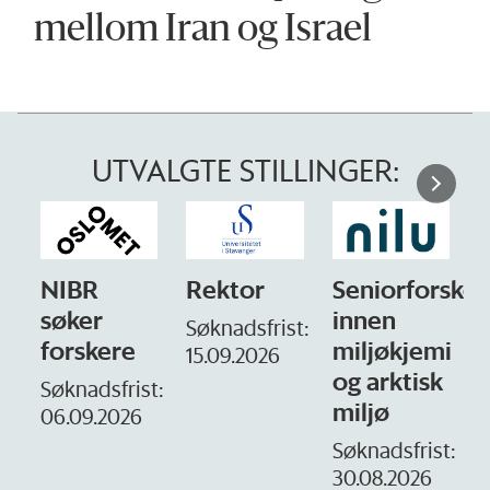
mellom Iran og Israel
UTVALGTE STILLINGER:
NIBR
Rektor
Seniorforsker
søker
innen
Søknadsfrist:
forskere
miljøkjemi
15.09.2026
og arktisk
–
Søknadsfrist:
miljø
06.09.2026
S
1
Søknadsfrist:
30.08.2026