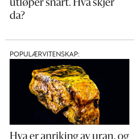
utløper snart. Hva skjer
da?
POPULÆRVITENSKAP:
Hva er anriking av uran, og