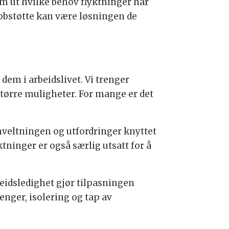
m ut hvilke behov flyktninger har
jobbstøtte kan være løsningen de
dem i arbeidslivet. Vi trenger
større muligheter. For mange er det
mveltningen og utfordringer knyttet
tninger er også særlig utsatt for å
rbeidsledighet gjør tilpasningen
penger, isolering og tap av