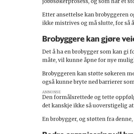
jobbsøkerprosess, og som har et sto
Etter ansettelse kan brobyggeren ogs
ikke mistrives og må slutte, for så å
Brobyggere kan gjøre veie
Det å ha en brobygger som kan gi f
måte, vil kunne åpne for nye mulig
Brobyggeren kan støtte søkeren me
også kunne bryte ned barrierer som 
ANNONSE
Den formålsrettede og tette oppføl
det kanskje ikke så uoverstigelig at 
En brobygger, og støtten fra denne, k