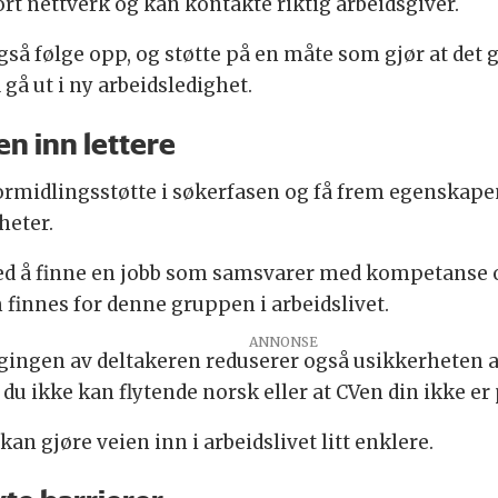
rt nettverk og kan kontakte riktig arbeidsgiver.
å følge opp, og støtte på en måte som gjør at det gå
 gå ut i ny arbeidsledighet.
n inn lettere
ormidlingsstøtte i søkerfasen og få frem egenskape
heter.
d å finne en jobb som samsvarer med kompetanse og 
finnes for denne gruppen i arbeidslivet.
gingen av deltakeren reduserer også usikkerheten a
du ikke kan flytende norsk eller at CVen din ikke er p
an gjøre veien inn i arbeidslivet litt enklere.