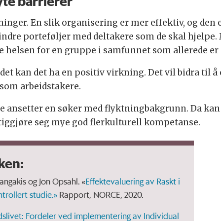
yte barrierer
yktninger. En slik organisering er mer effektiv, og de
indre porteføljer med deltakere som de skal hjelpe. M
e helsen for en gruppe i samfunnet som allerede er 
udet kan det ha en positiv virkning. Det vil bidra til 
 som arbeidstakere.
ere ansetter en søker med flyktningbakgrunn. Da kan 
ttiggjøre seg mye god flerkulturell kompetanse.
ken:
rangakis og Jon Opsahl. «
Effektevaluering av Raskt i
trollert studie.»
Rapport, NORCE, 2020.
dslivet: Fordeler ved implementering av Individual