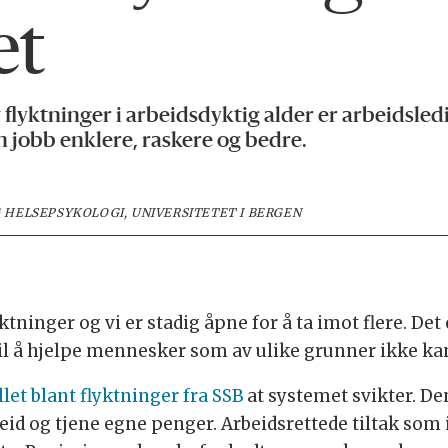
et
lyktninger i arbeidsdyktig alder er arbeidsledi
en jobb enklere, raskere og bedre.
HELSEPSYKOLOGI, UNIVERSITETET I BERGEN
ktninger og vi er stadig åpne for å ta imot flere. Det e
l å hjelpe mennesker som av ulike grunner ikke kan 
let blant flyktninger fra SSB
at systemet svikter. D
d og tjene egne penger. Arbeidsrettede tiltak som i