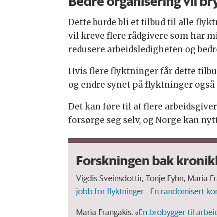
Bedre organisering vil br
Dette burde bli et tilbud til alle fl
vil kreve flere rådgivere som har m
redusere arbeidsledigheten og bedr
Hvis flere flyktninger får dette tilb
og endre synet på flyktninger også
Det kan føre til at flere arbeidsgiv
forsørge seg selv, og Norge kan ny
Forskningen bak kronik
Vigdis Sveinsdottir, Tonje Fyhn, Maria F
jobb for flyktninger - En randomisert kon
Maria Frangakis. «
En brobygger til arbei