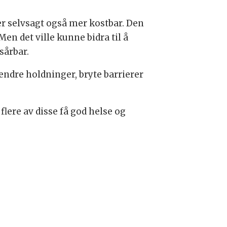
n er selvsagt også mer kostbar. Den
en det ville kunne bidra til å
sårbar.
å endre holdninger, bryte barrierer
flere av disse få god helse og