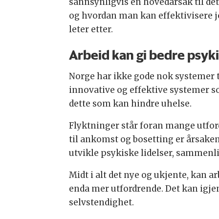
sannsynligvis en hovedårsak til de
og hvordan man kan effektivisere jo
leter etter.
Arbeid kan gi bedre psyki
Norge har ikke gode nok systemer ti
innovative og effektive systemer so
dette som kan hindre uhelse.
Flyktninger står foran mange utfor
til ankomst og bosetting er årsaken 
utvikle psykiske lidelser, sammenl
Midt i alt det nye og ukjente, kan a
enda mer utfordrende. Det kan igjen 
selvstendighet.