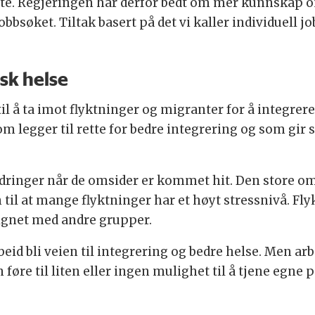
tte. Regjeringen har derfor bedt om mer kunnskap o
bbsøket. Tiltak basert på det vi kaller individuell 
sk helse
l å ta imot flyktninger og migranter for å integrere 
m legger til rette for bedre integrering og som gir 
dringer når de omsider er kommet hit. Den store o
til at mange flyktninger har et høyt stressnivå. Flyk
ignet med andre grupper.
rbeid bli veien til integrering og bedre helse. Men a
føre til liten eller ingen mulighet til å tjene egne 