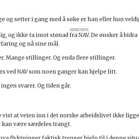
e og setter i gang med å søke er han eller hun veldig
ig, og ikke ta imot stønad fra NAV. De ønsker å bidra
rfaring og nå sine mål.
r. Mange stillinger. Og enda flere stillinger.
urs ved NAV som noen ganger kan hjelpe litt.
ingen svarer. Og tiden går.
st at veien inn i det norske arbeidslivet ikke ligger
 kan være særdeles trangt.
a flyktninger faktisk trenger hjelp til i denne situ