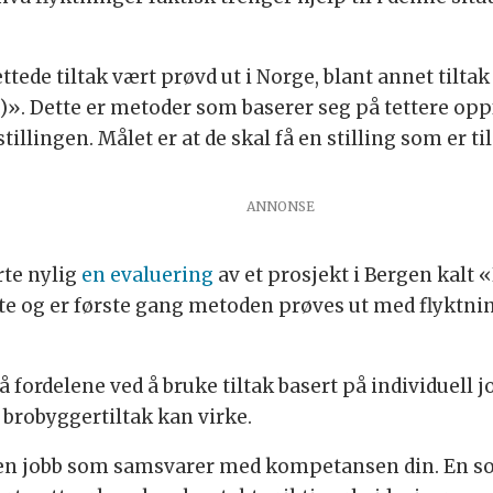
rettede tiltak vært prøvd ut i Norge, blant annet t
PS)». Dette er metoder som baserer seg på tettere op
stillingen. Målet er at de skal få en stilling som er t
te nylig
en evaluering
av et prosjekt i Bergen kalt 
tte og er første gang metoden prøves ut med flyktni
 fordelene ved å bruke tiltak basert på individuell jo
k brobyggertiltak kan virke.
 en jobb som samsvarer med kompetansen din. En so