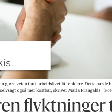
gjøre veien inn i arbeidslivet litt enklere. Dette burde bli 
 selvsagt også mer kostbar, skriver Maria Frangakis.
(Fot
n flyktninger t