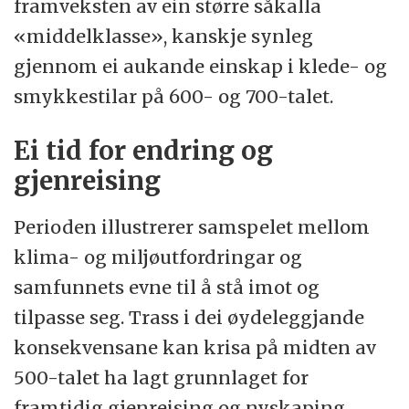
framveksten av ein større såkalla
«middelklasse», kanskje synleg
gjennom ei aukande einskap i klede- og
smykkestilar på 600- og 700-talet.
Ei tid for endring og
gjenreising
Perioden illustrerer samspelet mellom
klima- og miljøutfordringar og
samfunnets evne til å stå imot og
tilpasse seg. Trass i dei øydeleggjande
konsekvensane kan krisa på midten av
500-talet ha lagt grunnlaget for
framtidig gjenreising og nyskaping.