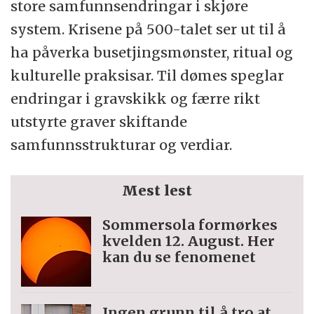
store samfunnsendringar i skjøre
system. Krisene på 500-talet ser ut til å
ha påverka busetjingsmønster, ritual og
kulturelle praksisar. Til dømes speglar
endringar i gravskikk og færre rikt
utstyrte graver skiftande
samfunnsstrukturar og verdiar.
Mest lest
Sommersola formørkes
kvelden 12. August. Her
kan du se fenomenet
Ingen grunn til å tro at