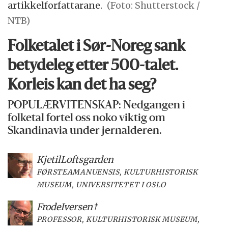
artikkelforfattarane.
(Foto: Shutterstock /
NTB)
Folketalet i Sør-Noreg sank
betydeleg etter 500-talet.
Korleis kan det ha seg?
POPULÆRVITENSKAP: Nedgangen i
folketal fortel oss noko viktig om
Skandinavia under jernalderen.
Kjetil
Loftsgarden
FØRSTEAMANUENSIS, KULTURHISTORISK
MUSEUM, UNIVERSITETET I OSLO
Frode
Iversen†
PROFESSOR, KULTURHISTORISK MUSEUM,