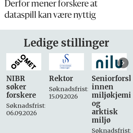
Derfor mener forskere at
dataspill kan være nyttig
Ledige stillinger
Rektor
Seniorforsker
Forskning.
innen
søker
Søknadsfrist:
miljøkjemi
nyhetsjour
15.09.2026
og
– fast
:
arktisk
Søknadsfrist:
miljø
16. august.
Søknadsfrist: