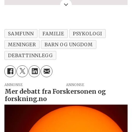
debattinnlegget. Eller spørsmål, ros eller
kritikk til Forskersonen/forskning.no? Eller
tips om en viktig debatt?
SAMFUNN
FAMILIE
PSYKOLOGI
MENINGER
BARN OG UNGDOM
DEBATTINNLEGG
ANNONSE
Mer debatt fra Forskersonen og
forskning.no