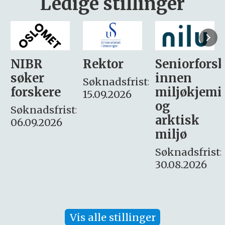
Ledige stillinger
Rektor
Seniorforsker
Forskning.
innen
søker
Søknadsfrist:
miljøkjemi
nyhetsjour
15.09.2026
og
– fast
:
arktisk
Søknadsfrist:
miljø
16. august.
Søknadsfrist:
30.08.2026
Vis alle stillinger