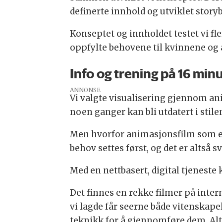
definerte innhold og utviklet story
Konseptet og innholdet testet vi fl
oppfylte behovene til kvinnene og 
Info og trening på 16 min
ANNONSE
Vi valgte visualisering gjennom ani
noen ganger kan bli utdatert i stile
Men hvorfor animasjonsfilm som en ne
behov settes først, og det er altså 
Med en nettbasert, digital tjeneste
Det finnes en rekke filmer på inte
vi lagde får seerne både vitenskap
teknikk for å gjennomføre dem. Alt 