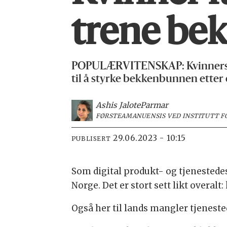
trene be
POPULÆRVITENSKAP: Kvinners hels
til å styrke bekkenbunnen etter 
Ashis Jalote
Parmar
FØRSTEAMANUENSIS VED INSTITUTT F
29.06.2023 - 10:15
PUBLISERT
Som digital produkt- og tjenestedes
Norge. Det er stort sett likt overalt:
Også her til lands mangler tjenested