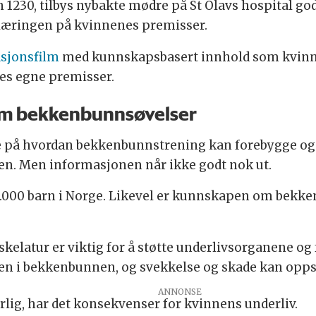
 1230, tilbys nybakte mødre på St Olavs hospital go
pplæringen på kvinnenes premisser.
asjonsfilm
med kunnskapsbasert innhold som kvinner 
res egne premisser.
om bekkenbunnsøvelser
mye på hvordan bekkenbunnstrening kan forebygge o
en. Men informasjonen når ikke godt nok ut.
0.000 barn i Norge. Likevel er kunnskapen om bekk
atur er viktig for å støtte underlivsorganene og f
n i bekkenbunnen, og svekkelse og skade kan opps
urlig, har det konsekvenser for kvinnens underliv.