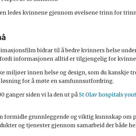
men ledes kvinnene gjennom øvelsene trinn for trinn
nå
nimasjonsfilm bidrar til å bedre kvinners helse unde
fordi informasjonen alltid er tilgjengelig for kvinn
e miljøer innen helse og design, som du kanskje tro
n løsning for å møte en samfunnsutfordring.
0 ganger siden vi la den ut på
St Olav hospitals you
an formidle grunnleggende og viktig kunnskap om pe
odukter og tjenester gjennom samarbeid der både hel