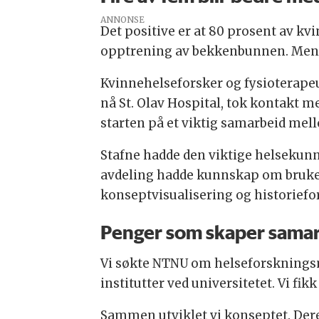
ANNONSE
Det positive er at 80 prosent av kv
opptrening av bekkenbunnen. Men d
Kvinnehelseforsker og fysioterapeu
nå St. Olav Hospital, tok kontakt me
starten på et viktig samarbeid me
Stafne hadde den viktige helseku
avdeling hadde kunnskap om brukers
konseptvisualisering og historiefor
Penger som skaper sama
Vi søkte NTNU om helseforsknings
institutter ved universitetet. Vi fik
Sammen utviklet vi konseptet. Deret