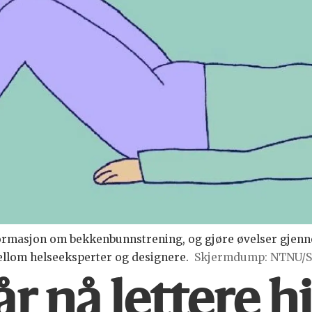
ormasjon om bekkenbunnstrening, og gjøre øvelser gjenno
llom helseeksperter og designere.
Skjermdump: NTNU/St
r nå lettere hje