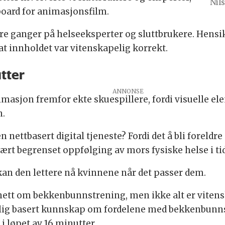
Nil
board for animasjonsfilm.
ere ganger på helseeksperter og sluttbrukere. Hensik
at innholdet var vitenskapelig korrekt.
utter
masjon fremfor ekte skuespillere, fordi visuelle ele
n.
ttbasert digital tjeneste? Fordi det å bli foreldre e
svært begrenset oppfølging av mors fysiske helse i tid
 kan den lettere nå kvinnene når det passer dem.
rnett om bekkenbunnstrening, men ikke alt er vitens
elig basert kunnskap om fordelene med bekkenbunnsø
i løpet av 16 minutter.