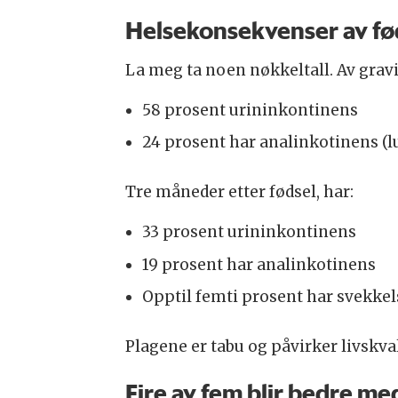
Helsekonsekvenser av fø
La meg ta noen nøkkeltall. Av gravi
58 prosent urininkontinens
24 prosent har analinkotinens (lu
Tre måneder etter fødsel, har:
33 prosent urininkontinens
19 prosent har analinkotinens
Opptil femti prosent har svekkel
Plagene er tabu og påvirker livskval
Fire av fem blir bedre me