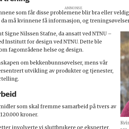
innene som får disse problemene blir bra eller veld
a må kvinnene få informasjon, og treningsøvelser 
t Signe Nilssen Stafne, da ansatt ved NTNU –
d Institutt for design ved NTNU. Dette ble
llom fagområdene helse og design.
nnskapen om bekkenbunnsøvelser, mens vår
entrert utvikling av produkter og tjenester,
telling.
rbeid
midler som skal fremme samarbeid på tvers av
k 120.000 kroner.
Kvi
ter involverte vi sluttbrukere og eksperter,