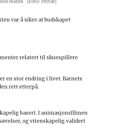
ssen Stafne.
(Foto: Privat)
ten var å sikre at budskapet
menter relatert til skuespillere
r en stor endring i livet. Barnets
en rett etterpå.
kapelig basert. I animasjonsfilmen
velser, og vitenskapelig validert