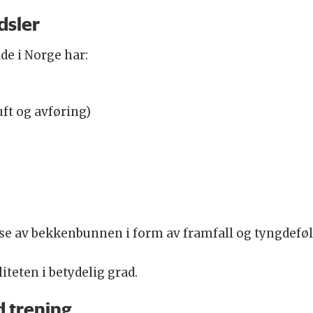
dsler
de i Norge har:
ft og avføring)
se av bekkenbunnen i form av framfall og tyngdeføl
iteten i betydelig grad.
d trening