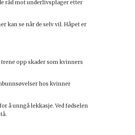
de råd mot underlivsplager etter
kan se når de selv vil. Håpet er
g trene opp skader som kvinners
enbunnsøvelser hos kvinner
or å unngå lekkasje. Ved fødselen
tå.