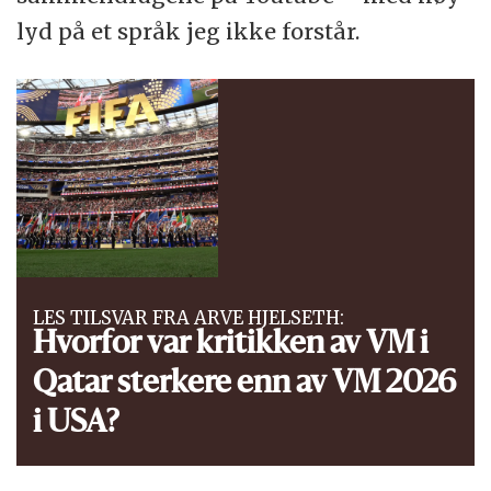
lyd på et språk jeg ikke forstår.
LES TILSVAR FRA ARVE HJELSETH:
Hvorfor var kritikken av VM i
Qatar sterkere enn av VM 2026
i USA?