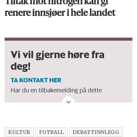
Tiltak mot nitrogen kan gi
renere innsjøer i hele landet
Vi vil gjerne høre fra
deg!
TA KONTAKT HER
Har du en tilbakemelding på dette
debattinnlegget. Eller spørsmål, ros eller
kritikk til Forskersonen/forskning.no? Eller
tips om en viktig debatt?
KULTUR
FOTBALL
DEBATTINNLEGG