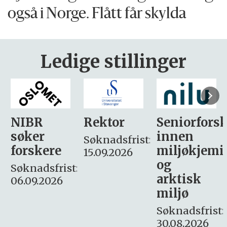
også i Norge. Flått får skylda
Ledige stillinger
Rektor
Seniorforsker
Forskning.
innen
søker
Søknadsfrist:
miljøkjemi
nyhetsjour
15.09.2026
og
– fast
:
arktisk
Søknadsfrist:
miljø
16. august.
Søknadsfrist:
30.08.2026