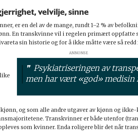
errighet, velvilje, sinne
ner, er en del av de mange, rundt 1–2 % av befolk
ønn. En transkvinne vil i regelen primært oppfatt
vareta sin historie og for å ikke måtte være så redd f
Psykiatriseringen av transper
like
men har vært «god» medisin i
kjønn, og som alle andre utgaver av kjønn og ikke-k
nnsmajoritetene. Transkvinner er både utenfor (tran
oppleves som kvinner. Enda roligere blir det når tr