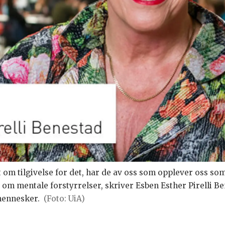
t om tilgivelse for det, har de av oss som opplever oss s
om mentale forstyrrelser, skriver Esben Esther Pirelli B
mennesker.
(Foto: UiA)