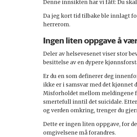
Denne innsikten har vi fått: Du skal
Da jeg kort tid tilbake ble innlagt 
herrerom.
Ingen liten oppgave å vær
Deler av helsevesenet viser stor be
besittelse av en dypere kjønnsforstå
Er du en som definerer deg innenfo
ikke er i samsvar med det kjønnet du
Misforholdet mellom meldingene fra
smertefull inntil det suicidale. E
og verden omkring, trenger du gjern
Dette er ingen liten oppgave, for d
omgivelsene må forandres.