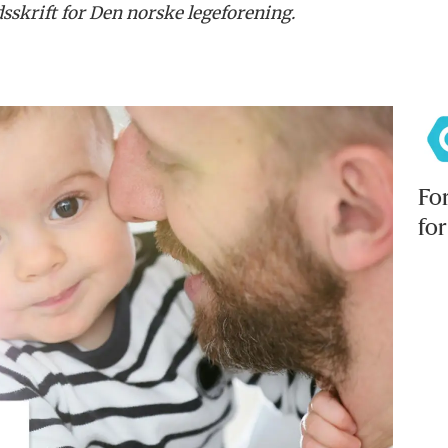
dsskrift for Den norske legeforening.
For
fo