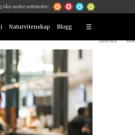
 våre andre nettsteder:
i
Naturvitenskap
Blogg
ANNONSE