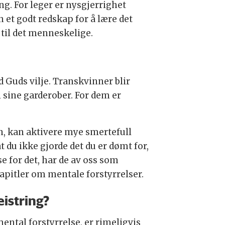
g. For leger er nysgjerrighet
 et godt redskap for å lære det
til det menneskelige.
d Guds vilje. Transkvinner blir
 sine garderober. For dem er
, kan aktivere mye smertefull
 du ikke gjorde det du er dømt for,
e for det, har de av oss som
pitler om mentale forstyrrelser.
istring?
ental forstyrrelse, er rimeligvis