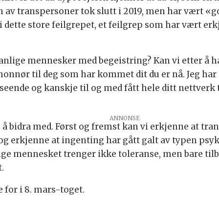
 av transpersoner tok slutt i 2019, men har vært «g
i dette store feilgrepet, et feilgrep som har vært erk
anlige mennesker med begeistring? Kan vi etter å 
 honnør til deg som har kommet dit du er nå. Jeg har
tseende og kanskje til og med fått hele ditt nettver
e å bidra med. Først og fremst kan vi erkjenne at tra
 erkjenne at ingenting har gått galt av typen psy
ige mennesket trenger ikke toleranse, men bare ti
.
for i 8. mars-toget.