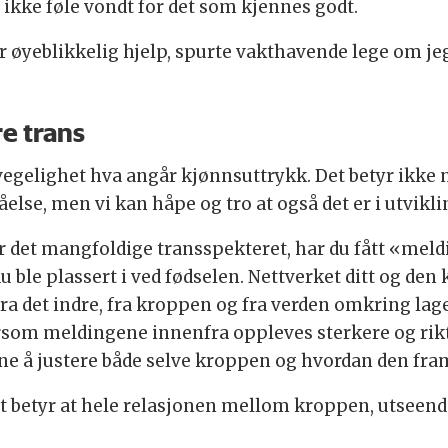
 ikke føle vondt for det som kjennes godt.
for øyeblikkelig hjelp, spurte vakthavende lege om je
e trans
vegelighet hva angår kjønnsuttrykk. Det betyr ikke 
else, men vi kan håpe og tro at også det er i utvikli
r det mangfoldige transspekteret, har du fått «meldi
 ble plassert i ved fødselen. Nettverket ditt og den 
 det indre, fra kroppen og fra verden omkring lager
ttersom meldingene innenfra oppleves sterkere og r
e å justere både selve kroppen og hvordan den frams
et betyr at hele relasjonen mellom kroppen, utseend