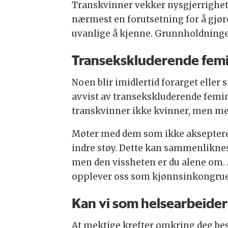
Transkvinner vekker nysgjerrighet, 
nærmest en forutsetning for å gjøre
uvanlige å kjenne. Grunnholdningen
Transekskluderende femi
Noen blir imidlertid forarget eller
avvist av transekskluderende femini
transkvinner ikke kvinner, men men
Møter med dem som ikke aksepterer
indre støy. Dette kan sammenliknes 
men den vissheten er du alene om. A
opplever oss som kjønnsinkongruen
Kan vi som helsearbeide
At mektige krefter omkring deg besk