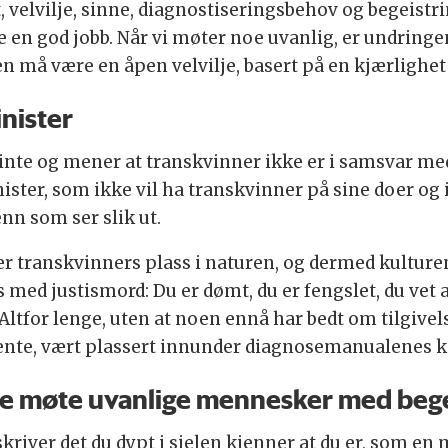
velvilje, sinne, diagnostiseringsbehov og begeistrin
 en god jobb. Når vi møter noe uvanlig, er undringen
 må være en åpen velvilje, basert på en kjærlighet 
nister
 sinte og mener at transkvinner ikke er i samsvar me
ster, som ikke vil ha transkvinner på sine doer og i
n som ser slik ut.
 transkvinners plass i naturen, og dermed kulturen
med justismord: Du er dømt, du er fengslet, du vet at
ltfor lenge, uten at noen ennå har bedt om tilgivels
te, vært plassert innunder diagnosemanualenes ka
re møte uvanlige mennesker med bege
river det du dypt i sjelen kjenner at du er, som en m