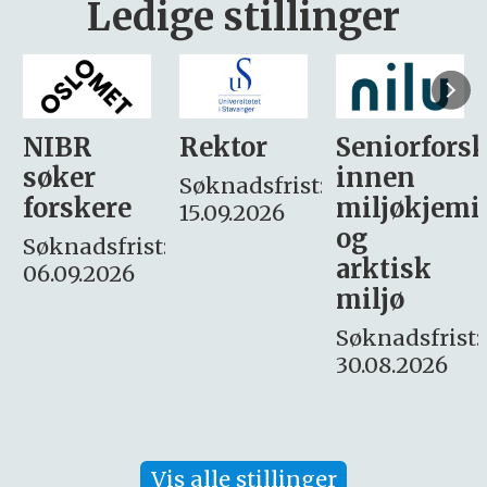
Ledige stillinger
Rektor
Seniorforsker
Forskning.
innen
søker
Søknadsfrist:
miljøkjemi
nyhetsjour
15.09.2026
og
– fast
:
arktisk
Søknadsfrist:
miljø
16. august.
Søknadsfrist:
30.08.2026
Vis alle stillinger