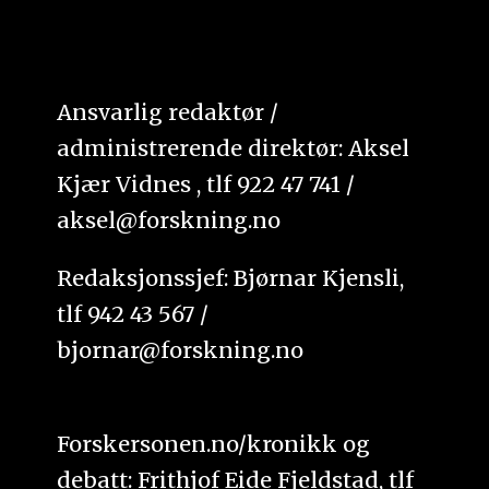
Ansvarlig redaktør /
administrerende direktør: Aksel
Kjær Vidnes , tlf 922 47 741 /
aksel@forskning.no
Redaksjonssjef: Bjørnar Kjensli,
tlf 942 43 567 /
bjornar@forskning.no
Forskersonen.no/kronikk og
debatt: Frithjof Eide Fjeldstad, tlf