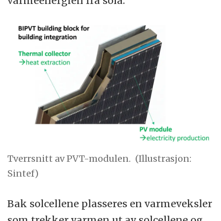
varmeenergien fra sola.
Tverrsnitt av PVT-modulen.
(Illustrasjon:
Sintef)
Bak solcellene plasseres en varmeveksler
som trekker varmen ut av solcellene og