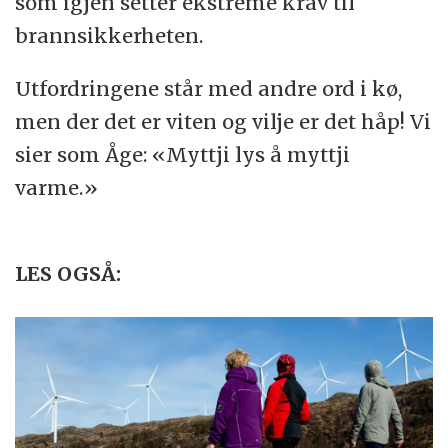
som igjen setter ekstreme krav til
brannsikkerheten.
Utfordringene står med andre ord i kø,
men der det er viten og vilje er det håp! Vi
sier som Åge: «Myttji lys å myttji
varme.»
LES OGSÅ: