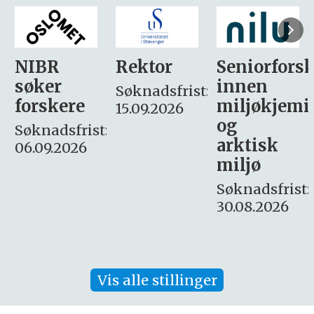
Rektor
Seniorforsker
Forskning.
innen
søker
Søknadsfrist:
miljøkjemi
nyhetsjour
15.09.2026
og
– fast
:
arktisk
Søknadsfrist:
miljø
16. august.
Søknadsfrist:
30.08.2026
Vis alle stillinger