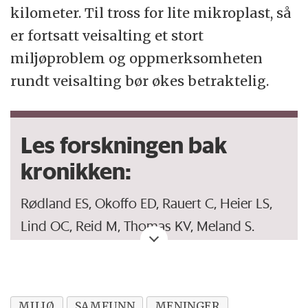
kilometer. Til tross for lite mikroplast, så
er fortsatt veisalting et stort
miljøproblem og oppmerksomheten
rundt veisalting bør økes betraktelig.
Les forskningen bak
kronikken:
Rødland ES, Okoffo ED, Rauert C, Heier LS,
Lind OC, Reid M, Thomas KV, Meland S.
«
Road de-icing salt: assessment of a
potential new source and pathway of
microplastics particles from roads
».
Science
MILJØ
SAMFUNN
MENINGER