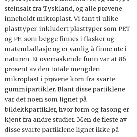
finner igjen i sjøvann og i underjordiske
steinsalt fra Tyskland, og alle prøvene
saltgruver. Sjøsalt lages ved å fordampe bort
inneholdt mikroplast. Vi fant ti ulike
vannet slik at man sitter igjen med saltet,
plasttyper, inkludert plasttyper som PET
mens steinsalt utvinnes ved å knuse salt fra
og PE, som begge finnes i flasker og
saltgruver.
matemballasje og er vanlig å finne ute i
naturen. Et overraskende funn var at 86
Carbon black
: Er et stoff som brukes både
prosent av den totale mengden
som pigmenttilsetning for å gjøre noe veldig
mikroplast i prøvene kom fra svarte
svart
gummipartikler. Blant disse partiklene
var det noen som lignet på
Pyrolyse GC-MS
: Dette er en
bildekkpartikler, hvor form og fasong er
analysemetode hvor prøven i løpet av få
kjent fra andre studier. Men de fleste av
sekunder kan varmes opp til over 600
disse svarte partiklene lignet ikke på
grader. Alt i prøven brytes da ned til små