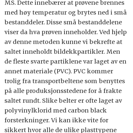
MS. Dette innebærer at prøvene brennes
typen plast kan finnes i både en hard type,
med høy temperatur og brytes ned i små
som for eksempel benyttes til å lage
bestanddeler. Disse små bestanddelene
plastrør, og i en fleksibel type, hvor den
viser da hva prøven inneholder. Ved hjelp
brukes til å lage ledninger, rullebånd og til
av denne metoden kunne vi bekrefte at
og med regntøy. Det brukes også i en rekke
saltet inneholdt bildekkpartikler. Men
andre produkter.
de fleste svarte partiklene var laget av en
annet materiale (PVC). PVC kommer
trolig fra transportbeltene som benyttes
på alle produksjonsstedene for å frakte
saltet rundt. Slike belter er ofte laget av
polyvinylklorid med carbon black
forsterkninger. Vi kan ikke vite for
sikkert hvor alle de ulike plasttypene