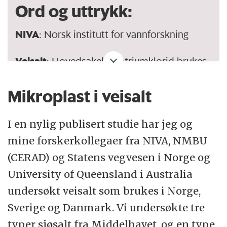
Ord og uttrykk:
NIVA
: Norsk institutt for vannforskning
Veisalt
: Hovedsakelig natriumklorid brukes
i Norge. Veisalt brukes på veiene om
Mikroplast i veisalt
vinteren av trafikksikkerhetshensyn. Dette
kan være tørt salt, saltløsninger (blandet
I en nylig publisert studie har jeg og
med vann) eller saltslurry (blandet med bare
mine forskerkollegaer fra NIVA, NMBU
litt vann). Veisalt brukes gjerne rett før det
(CERAD) og Statens vegvesen i Norge og
skal fryse til på veien, nettopp for å unngå at
University of Queensland i Australia
det dannes is.
undersøkt veisalt som brukes i Norge,
Natriumklorid
: Kalles ofte for bordsalt eller
Sverige og Danmark. Vi undersøkte tre
koksalt, og er det samme saltet som vi
typer sjøsalt fra Middelhavet, og en type