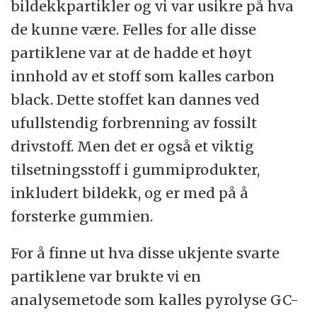
bildekkpartikler og vi var usikre på hva
deler. Ved å gjenkjenne disse delene kan vi
de kunne være. Felles for alle disse
finne ut hva prøven inneholdt.
partiklene var at de hadde et høyt
PET
: Plasttypen Polyethylene terephtalate.
innhold av et stoff som kalles carbon
Mest kjent som plasttypen du finner i
black. Dette stoffet kan dannes ved
drikkeflasker og matemballasje, men er også
ufullstendig forbrenning av fossilt
en stor bestanddel i syntetiske klær, samt
drivstoff. Men det er også et viktig
andre produkter.
tilsetningsstoff i gummiprodukter,
inkludert bildekk, og er med på å
PE
: Plasttypen Polyethylene. Mest kjent som
forsterke gummien.
plasttypen du finner i handleposer, men
benyttes også i drikkeflasker og matbokser,
For å finne ut hva disse ukjente svarte
samt andre produkter.
partiklene var brukte vi en
analysemetode som kalles pyrolyse GC-
PVC
: Plasstypen Polyvinylklorid. Denne