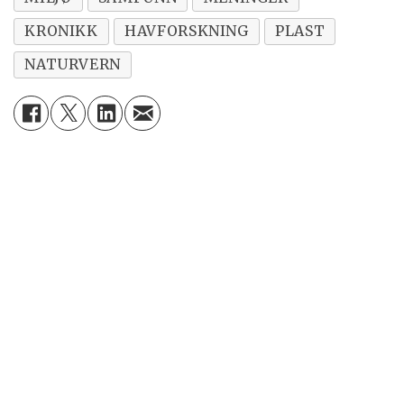
of the Total Environment,
2020
.
DOI:
KRONIKK
HAVFORSKNING
PLAST
10.1016/j.scitotenv.2020.139352
NATURVERN
Studien er finansiert av
NIVA
og danske,
svenske og norske veimyndigheter gjennom
NordFoU-programmet
REducing Highway
Runoff Pollution (REHIRUP).