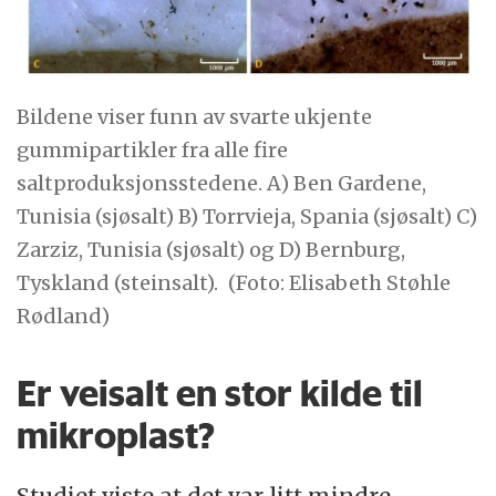
Bildene viser funn av svarte ukjente
gummipartikler fra alle fire
saltproduksjonsstedene. A) Ben Gardene,
Tunisia (sjøsalt) B) Torrvieja, Spania (sjøsalt) C)
Zarziz, Tunisia (sjøsalt) og D) Bernburg,
Tyskland (steinsalt).
(Foto: Elisabeth Støhle
Rødland)
Er veisalt en stor kilde til
mikroplast?
Studiet viste at det var litt mindre