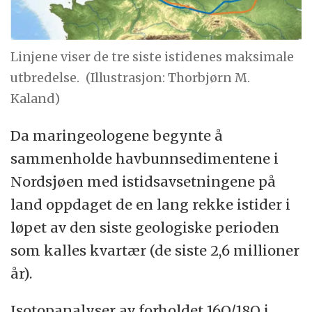
Linjene viser de tre siste istidenes maksimale
utbredelse.
(Illustrasjon: Thorbjørn M.
Kaland)
Da maringeologene begynte å
sammenholde havbunnsedimentene i
Nordsjøen med istidsavsetningene på
land oppdaget de en lang rekke istider i
løpet av den siste geologiske perioden
som kalles kvartær (de siste 2,6 millioner
år).
Isotopanalyser av forholdet 16O/18O i