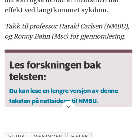
effekt ved langtkommet sykdom.
Takk til professor Harald Carlsen (NMBU),
og Ronny Bøhn (Msc) for gjennomlesing.
Les forskningen bak
teksten:
Du kan lese en lengre versjon av denne
teksten på nettsidene til NMBU.
Hamming I, Timens W, Bulthuis ML, Lely AT,
Navis G, van Goor H. Tissue distribution of
VIRUS
MENINGER
HELSE