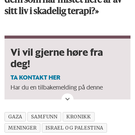
dem som har mistet flere år av
sitt liv i skadelig terapi?»
Vi vil gjerne høre fra
deg!
TA KONTAKT HER
Har du en tilbakemelding på denne
kronikken. Eller spørsmål, ros eller kritikk
til Forskersonen/forskning.no? Eller tips om
en viktig debatt?
GAZA
SAMFUNN
KRONIKK
MENINGER
ISRAEL OG PALESTINA