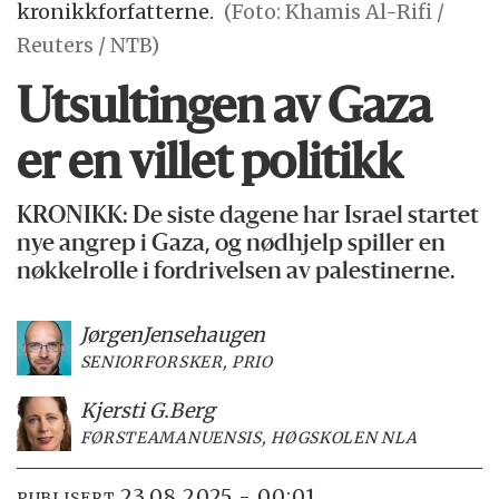
kronikkforfatterne.
(Foto: Khamis Al-Rifi /
Reuters / NTB)
Utsultingen av Gaza
er en villet politikk
KRONIKK: De siste dagene har Israel startet
nye angrep i Gaza, og nødhjelp spiller en
nøkkelrolle i fordrivelsen av palestinerne.
Jørgen
Jensehaugen
SENIORFORSKER, PRIO
Kjersti G.
Berg
FØRSTEAMANUENSIS, HØGSKOLEN NLA
23.08.2025 - 00:01
PUBLISERT