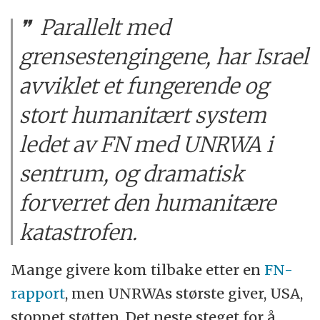
Parallelt med
grensestengingene, har Israel
avviklet et fungerende og
stort humanitært system
ledet av FN med UNRWA i
sentrum, og dramatisk
forverret den humanitære
katastrofen.
Mange givere kom tilbake etter en
FN-
rapport
, men UNRWAs største giver, USA,
stoppet støtten. Det neste steget for å