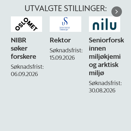
UTVALGTE STILLINGER:
Rektor
Seniorforsker
Forskning.no
innen
søker
Søknadsfrist:
miljøkjemi
nyhetsjournal
i
15.09.2026
og arktisk
– fast
t:
miljø
Søknadsfrist:
16. august.
Søknadsfrist:
30.08.2026
D
1