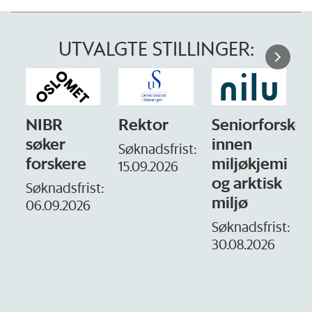
UTVALGTE STILLINGER:
NIBR
Rektor
Seniorforsker
søker
innen
Søknadsfrist:
forskere
miljøkjemi
15.09.2026
og arktisk
–
Søknadsfrist:
miljø
06.09.2026
S
1
Søknadsfrist:
30.08.2026