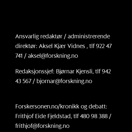
Ansvarlig redaktør / administrerende
direktør: Aksel Kjær Vidnes , tlf 922 47
741 / aksel@forskning.no
Redaksjonssjef: Bjørnar Kjensli, tlf 942
43 567 / bjornar@forskning.no
Forskersonen.no/kronikk og debatt:
Frithjof Eide Fjeldstad, tlf 480 98 388 /
frithjof@forskning.no