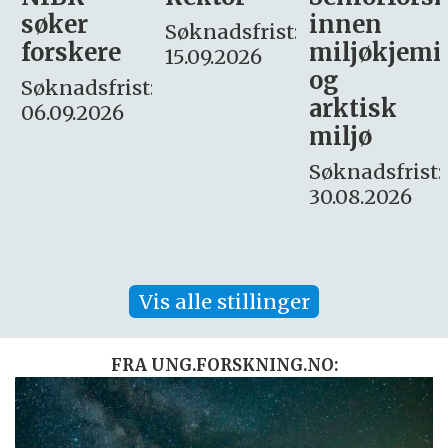
innen
søker
Søknadsfrist:
miljøkjemi
nyhetsjour
15.09.2026
og
– fast
:
arktisk
Søknadsfrist:
miljø
16. august.
Søknadsfrist:
30.08.2026
Vis alle stillinger
FRA UNG.FORSKNING.NO: