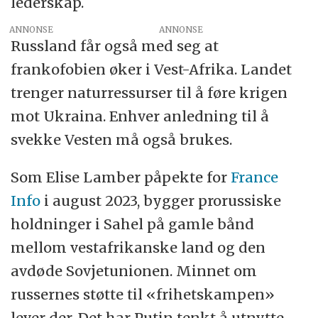
lederskap.
ANNONSE
Russland får også med seg at
frankofobien øker i Vest-Afrika. Landet
trenger naturressurser til å føre krigen
mot Ukraina. Enhver anledning til å
svekke Vesten må også brukes.
Som Elise Lamber påpekte for
France
Info
i august 2023, bygger prorussiske
holdninger i Sahel på gamle bånd
mellom vestafrikanske land og den
avdøde Sovjetunionen. Minnet om
russernes støtte til «frihetskampen»
lever der. Det har Putin tenkt å utnytte.