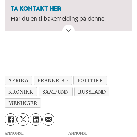
TA KONTAKT HER
Har du en tilbakemelding på denne
kronikken. Eller spørsmål, ros eller kritikk
til Forskersonen/forskning.no? Eller tips om
en viktig debatt?
AFRIKA
FRANKRIKE
POLITIKK
KRONIKK
SAMFUNN
RUSSLAND
MENINGER
ANNONSE