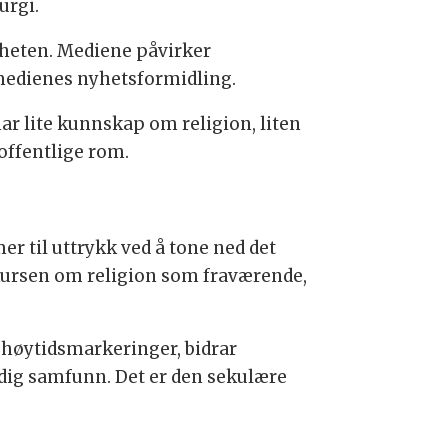
urgi.
gheten. Mediene påvirker
medienes nyhetsformidling.
har lite kunnskap om religion, liten
 offentlige rom.
r til uttrykk ved å tone ned det
skursen om religion som fraværende,
 høytidsmarkeringer, bidrar
dig samfunn. Det er den sekulære