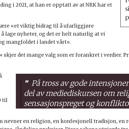
F
ng i 2021, at han er opptatt av at NRK har et
s
p
re «et viktig bidrag til å ufarliggjøre
 å lage nyheter, og det er helt naturlig at vi
og mangfoldet i landet vårt».
 skjer det mange valg som er forankret i verdier. P
å
På tross av gode intensjoner
del av mediediskursen om rel
 til
sensasjonspreget og konflikto
nevner en religion, en konfesjonell tradisjon, en re