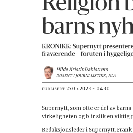
Religion 
barns nyh
KRONIKK: Supernytt presenterer 
fraværende – foruten i hyggelig
Hilde Kristin
Dahlstrøm
DOSENT I JOURNALISTIKK, NLA
27.05.2023 - 04:30
PUBLISERT
Supernytt, som ofte er del av barns
virkeligheten og blir slik en vikti
Redaksjonsleder i Supernytt, Frank 