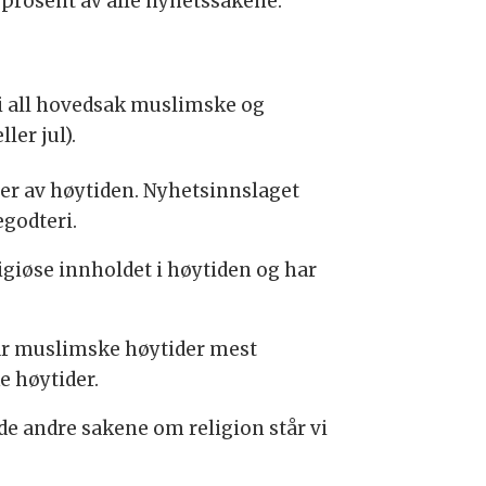
 prosent av alle nyhetssakene.
 i all hovedsak muslimske og
ler jul).
der av høytiden. Nyhetsinnslaget
godteri.
ligiøse innholdet i høytiden og har
får muslimske høytider mest
 høytider.
e andre sakene om religion står vi