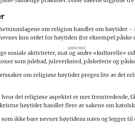
giøse-/åndelige praksiser. Disse sakene utgjorde tre
er
yhetsinnslagene om religion handler om høytider –
 nevnes kun ordet for høytiden (for eksempel påske el
e sosiale aktiviteter, mat og andre «kulturelle» si
oner som julebad, juleverksted, påskeferie og påske
etssaker om religiøse høytider preges lite av det re
, hvor det religiøse aspektet er mer fremtredende, 
istne høytider handler flere av sakene om katolske
som ikke bare nevner høytidens navn og legger til d
.