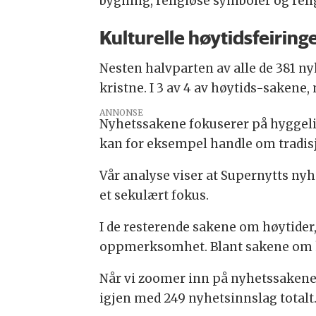
bygning, religiøse symboler og reli
Kulturelle høytidsfeiring
Nesten halvparten av alle de 381 n
kristne. I 3 av 4 av høytids-sakene,
ANNONSE
Nyhetssakene fokuserer på hyggelig
kan for eksempel handle om tradisj
Vår analyse viser at Supernytts nyh
et sekulært fokus.
I de resterende sakene om høytider
oppmerksomhet. Blant sakene om kr
Når vi zoomer inn på nyhetssakene 
igjen med 249 nyhetsinnslag totalt