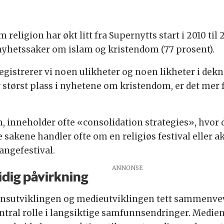
m religion har økt litt fra Supernytts start i 2010 t
st nyhetssaker om islam og kristendom (77 prosent).
registrerer vi noen ulikheter og noen likheter i de
 størst plass i nyhetene om kristendom, er det mer f
 inneholder ofte «consolidation strategies», hvor d
sakene handler ofte om en religiøs festival eller ak
angefestival.
idig påvirkning
nsutviklingen og medieutviklingen tett sammenvevd.
ntral rolle i langsiktige samfunnsendringer. Medien