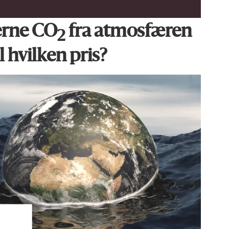
jerne CO
fra atmosfæren
2
l hvilken pris?