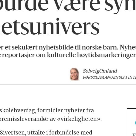
burde være synl
etsunivers
et sekulært nyhetsbilde til norske barn. Nyhets
e reportasjer om kulturelle høytidsmarkeringer
Solveig
Omland
FØRSTEAMANUENSIS I INT
 skolehverdag, formidler nyheter fra
g premissleverandør av «virkeligheten».
Sivertsen, uttalte i forbindelse med