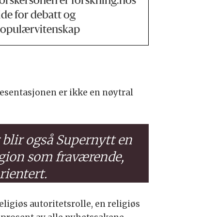
orskersonen er forskning.nos
ide for debatt og
opulærvitenskap
resentasjonen er ikke en nøytral
 blir også Supernytt en
igion som fraværende,
rientert.
ligiøs autoritetsrolle, en religiøs