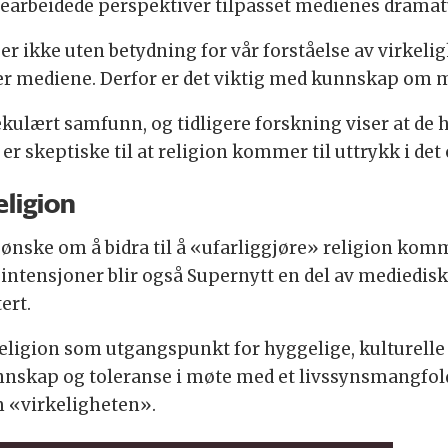
bearbeidede perspektiver tilpasset medienes dramat
r ikke uten betydning for vår forståelse av virkeli
r mediene. Derfor er det viktig med kunnskap om 
ekulært samfunn, og tidligere forskning viser at de 
 er skeptiske til at religion kommer til uttrykk i det
eligion
nske om å bidra til å «ufarliggjøre» religion komme
e intensjoner blir også Supernytt en del av mediedi
ert.
eligion som utgangspunkt for hyggelige, kulturelle
unnskap og toleranse i møte med et livssynsmangfol
m «virkeligheten».