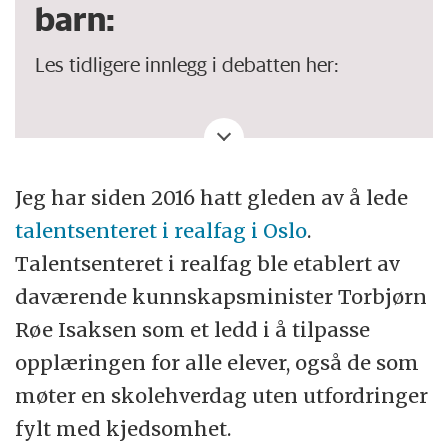
barn:
Les tidligere innlegg i debatten her:
Lykkelige barn:
Evnerike barn: Høy
intelligens oppleves ikke nødvendigvis
som positivt
Jeg har siden 2016 hatt gleden av å lede
talentsenteret i realfag i Oslo
.
Åshild Berg-Brekkhus:
Skolen må ikke
Talentsenteret i realfag ble etablert av
bli en talentkonkurranse for særlig
daværende kunnskapsminister Torbjørn
evnerike barn
Røe Isaksen som et ledd i å tilpasse
Lykkelige barn:
Det er ikke elitisme å gi
opplæringen for alle elever, også de som
evnerike barn bedre læringsmiljø
møter en skolehverdag uten utfordringer
Åshild Berg-Brekkhus:
Alle barn er
fylt med kjedsomhet.